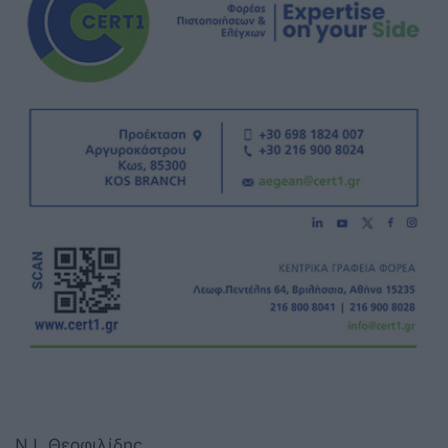
Ν.Ι. Θεοφιλίδης