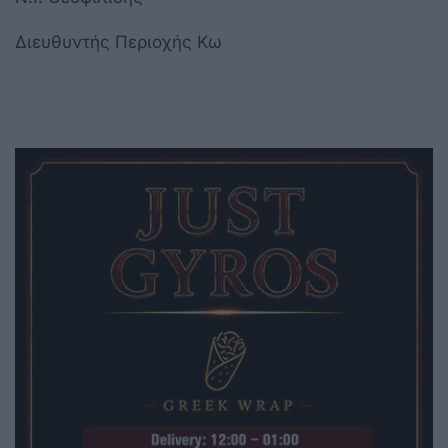
Διευθυντής Περιοχής Κω