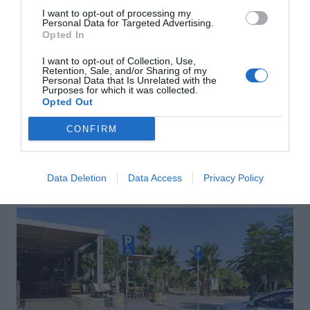
I want to opt-out of processing my
Personal Data for Targeted Advertising.
Opted In
I want to opt-out of Collection, Use,
Retention, Sale, and/or Sharing of my
Personal Data that Is Unrelated with the
Purposes for which it was collected.
Opted Out
Αποστολή
CONFIRM
Data Deletion
Data Access
Privacy Policy
ΣΑΣ ΠΡΟΤΕΙΝΟΥΜΕ ΑΚΟΜΗ