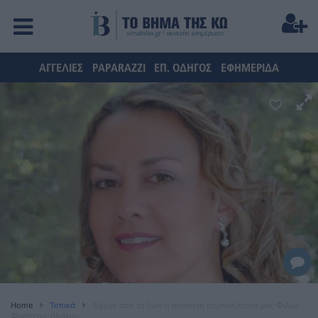
ΑΓΓΕΛΙΕΣ
PAPARAZZI
ΕΠ. ΟΔΗΓΟΣ
ΕΦΗΜΕΡΙΔΑ
Home
Τοπικά
Έφυγε από τη ζωή η αγαπητή συμπολίτισσά μας Φιλιώ
Φωστέρη-Βλάχου