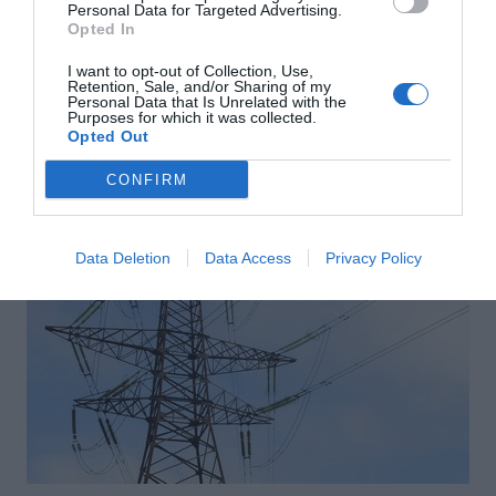
Personal Data for Targeted Advertising.
Opted In
I want to opt-out of Collection, Use,
Retention, Sale, and/or Sharing of my
Personal Data that Is Unrelated with the
Αποστολή
Purposes for which it was collected.
Opted Out
CONFIRM
ΣΑΣ ΠΡΟΤΕΙΝΟΥΜΕ ΑΚΟΜΗ
Data Deletion
Data Access
Privacy Policy