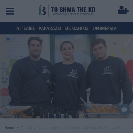
ΑΓΓΕΛΙΕΣ
PAPARAZZI
ΕΠ. ΟΔΗΓΟΣ
ΕΦΗΜΕΡΙΔΑ
Home
Τοπικά
Ευχαριστήριο του Σ/γου Γονέων του 2ου Νηπιαγωγείου
Κω