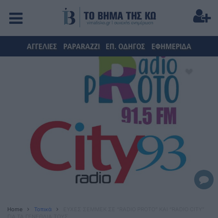
ΑΓΓΕΛΙΕΣ
PAPARAZZI
ΕΠ. ΟΔΗΓΟΣ
ΕΦΗΜΕΡΙΔΑ
Home
Τοπικά
ΕΥΧΕΣ ΣΕΜΜΕΚ ΣΕ “RADIO PROTO” KAI “RADIO CITY”
ΓΙΑ ΤΑ ΓΕΝΕΘΛΙΑ ΤΟΥΣ