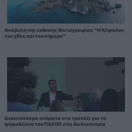
Αναβολή της έκθεσης Φωτογραφίας "Η Κέφαλος
του χθες και του σήμερα"
Δεκατέσσερα ονόματα στο τραπέζι για το
ψηφοδέλτιο του ΠΑΣΟΚ στα Δωδεκάνησα