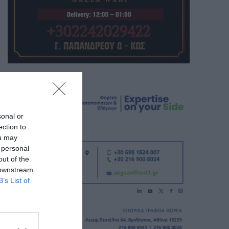
sonal or
ection to
ou may
 personal
out of the
 downstream
B’s List of