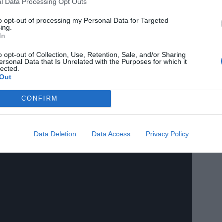
l Data Processing Opt Outs
to opt-out of processing my Personal Data for Targeted
ing.
In
o opt-out of Collection, Use, Retention, Sale, and/or Sharing
ersonal Data that Is Unrelated with the Purposes for which it
lected.
Out
CONFIRM
Data Deletion
Data Access
Privacy Policy