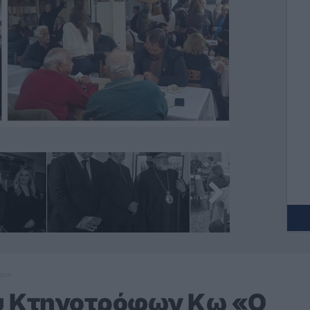
αν»
ου Κτηνοτρόφων Κω «Ο