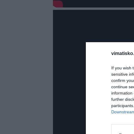
vimatisko.
If you wish 
sensitive in
confirm you
continue se
information 
further disc
participants
Downstream 