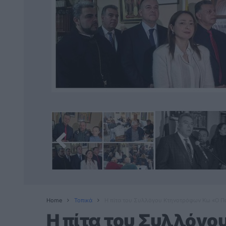
Home
Τοπικά
H πίτα του Συλλόγου Κτηνοτρόφων Κω «Ο Π
H πίτα του Συλλόγ