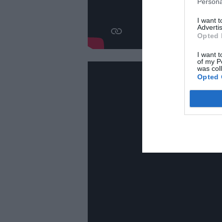
Persona
I want 
Advertis
Opted 
I want t
of my P
was col
Opted 