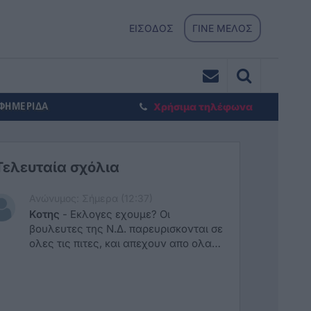
ΕΙΣΟΔΟΣ
ΓΙΝΕ ΜΕΛΟΣ
ΕΦΗΜΕΡΙΔΑ
Χρήσιμα τηλέφωνα
Τελευταία σχόλια
Ανώνυμος: Σήμερα (12:37)
Κοτης
-
Εκλογες εχουμε? Οι
βουλευτες της Ν.Δ. παρευρισκονται σε
ολες τις πιτες, και απεχουν απο ολα
τα προβληματα του τοπου. Να τους
χαιρομαστε!