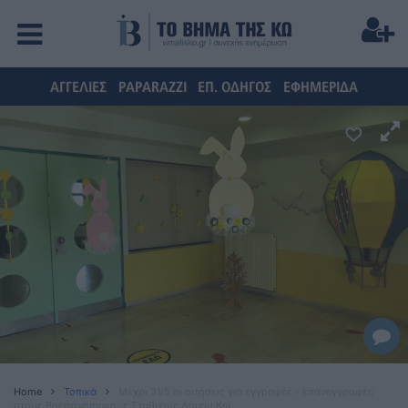
ΑΓΓΕΛΙΕΣ
PAPARAZZI
ΕΠ. ΟΔΗΓΟΣ
ΕΦΗΜΕΡΙΔΑ
Home
Τοπικά
Μέχρι 31/5 οι αιτήσεις για εγγραφές - επανεγγραφές
στους Βρεφονηπιακούς Σταθμούς Δήμου Κω