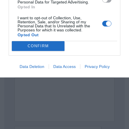
Personal Data for Targeted Advertising.
Opted In
Πρόσθεσε ένα σχόλιο
I want to opt-out of Collection, Use,
Retention, Sale, and/or Sharing of my
Personal Data that Is Unrelated with the
Purposes for which it was collected.
ΟΝΟΜΑ
Opted Out
CONFIRM
ΤΙΤΛΟΣ
Data Deletion
Data Access
Privacy Policy
ΣΧΟΛΙΟ