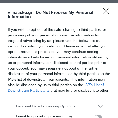
Ο Αντιδήμαρχος
vimatisko.gr -
Do Not Process My Personal
Information
Παιδείας, Βρεφονηπιακών Σταθμών & Αθλητισμού
Δήμου Κω
If you wish to opt-out of the sale, sharing to third parties, or
processing of your personal or sensitive information for
targeted advertising by us, please use the below opt-out
section to confirm your selection. Please note that after your
opt-out request is processed you may continue seeing
Παναγιώτης Χατζηχριστοφής
interest-based ads based on personal information utilized by
us or personal information disclosed to third parties prior to
your opt-out. You may separately opt-out of the further
disclosure of your personal information by third parties on the
IAB’s list of downstream participants. This information may
Η ανωνυμία είναι το καλύτερο κρησφύγετο δειλίας και
also be disclosed by us to third parties on the
IAB’s List of
χυδαιότητας!
Downstream Participants
that may further disclose it to other
third parties.
Σχόλια 0
Personal Data Processing Opt Outs
I want to opt-out of processing my