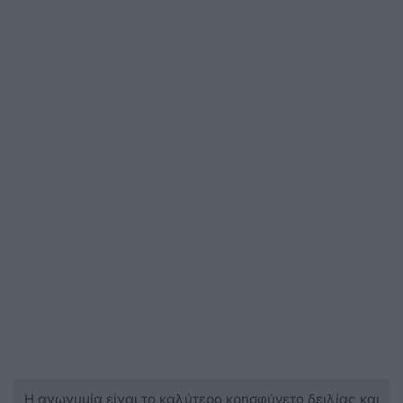
Η ανωνυμία είναι το καλύτερο κρησφύγετο δειλίας και