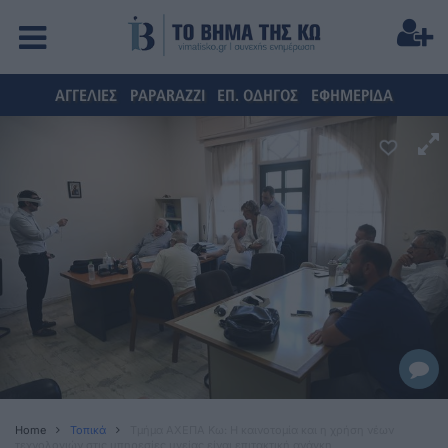
ΑΓΓΕΛΙΕΣ
PAPARAZZI
ΕΠ. ΟΔΗΓΟΣ
ΕΦΗΜΕΡΙΔΑ
Home
Τοπικά
Τμήμα ΑΧΕΠΑ Κω: Η καινοτομία και η χρήση νέων
τεχνολογιών στις υπηρεσίες υγείας είναι επιτακτική ανάγκη