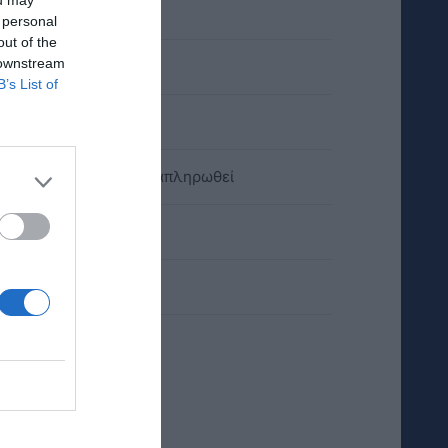
 personal
out of the
 downstream
B’s List of
κό έλλειμμα δεν θα αναπληρωθεί