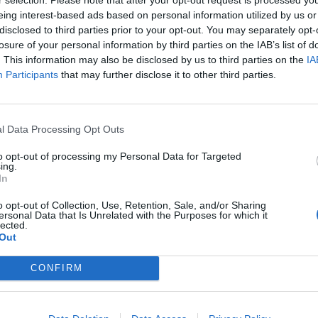
́ Dj Αντώνη Σπέρμπη μας ταξιδεύει στις ομορφιές της Κω
eing interest-based ads based on personal information utilized by us or
disclosed to third parties prior to your opt-out. You may separately opt-
losure of your personal information by third parties on the IAB’s list of
0 ευρώ
. This information may also be disclosed by us to third parties on the
IA
Participants
that may further disclose it to other third parties.
 μέρες
Α.Ε. Κω-Νισύρου-Αστυπάλαιας θα γίνει. Το τοπικό αναπτυξια
l Data Processing Opt Outs
to opt-out of processing my Personal Data for Targeted
αι το στέμμα του 2020
ing.
In
ίμων την Κυριακή: Το ωράριο λειτουργίας
o opt-out of Collection, Use, Retention, Sale, and/or Sharing
ersonal Data that Is Unrelated with the Purposes for which it
lected.
Out
CONFIRM