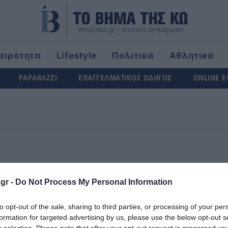
αιρότητα
Lifestyle
Πολιτικά
Αθλητικά
rld
PAPARAZZI
ΕΠΑΓΓΕΛΜΑΤΙΚΟΣ ΟΔΗΓΟΣ
ONLINE 
πιχειρήσεις που θα μείνουν κλειστές ως 11/1
gr -
Do Not Process My Personal Information
ών οργάνων του ΑΤ Καλυμνίων με τους ελέγχους
to opt-out of the sale, sharing to third parties, or processing of your per
formation for targeted advertising by us, please use the below opt-out s
r selection. Please note that after your opt-out request is processed y