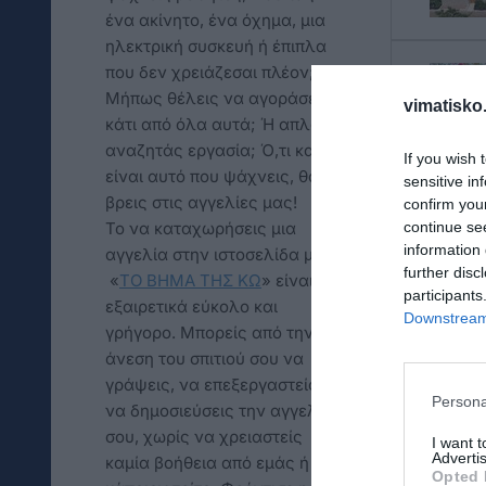
ένα ακίνητο, ένα όχημα, μια
ηλεκτρική συσκευή ή έπιπλα
που δεν χρειάζεσαι πλέον;
Μήπως θέλεις να αγοράσεις
vimatisko.
κάτι από όλα αυτά; Ή απλά
αναζητάς εργασία; Ό,τι και αν
If you wish 
είναι αυτό που ψάχνεις, θα το
sensitive in
βρεις στις αγγελίες μας!
confirm you
continue se
Το να καταχωρήσεις μια
information 
αγγελία στην ιστοσελίδα μας
further disc
«
TO ΒΗΜΑ ΤΗΣ ΚΩ
» είναι
participants
εξαιρετικά εύκολο και
Downstream 
γρήγορο. Μπορείς από την
άνεση του σπιτιού σου να
γράψεις, να επεξεργαστείς και
Persona
να δημοσιεύσεις την αγγελία
σου, χωρίς να χρειαστείς
I want 
Advertis
καμία βοήθεια από εμάς ή από
Opted 