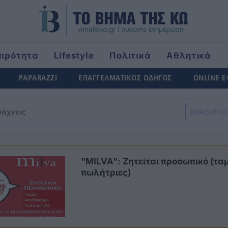
αιρότητα
Lifestyle
Πολιτικά
Αθλητικά
rld
PAPARAZZI
ΕΠΑΓΓΕΛΜΑΤΙΚΟΣ ΟΔΗΓΟΣ
ONLINE 
ΑΝΑΖΗΤΗΣ
"MILVA": Ζητείται προσωπικό (ταμ
πωλήτριες)