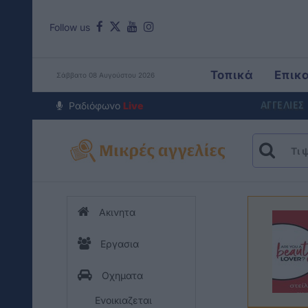
Follow us
Τοπικά
Επικ
Σάββατο 08 Αυγούστου 2026
Around The Wo
Ραδιόφωνο
Live
ΑΓΓΕΛΙΕΣ
Ακινητα
Εργασια
Οχηματα
Ενοικιαζεται