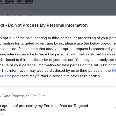
Το ξενοδοχείο “MYTHOS SUITES HO
ζητάει καμαριέρα και άτομο για τ
gr -
Do Not Process My Personal Information
to opt-out of the sale, sharing to third parties, or processing of your per
formation for targeted advertising by us, please use the below opt-out s
r selection. Please note that after your opt-out request is processed y
eing interest-based ads based on personal information utilized by us or
Ενοικιάζεται studio στην πόλη τη
disclosed to third parties prior to your opt-out. You may separately opt-
losure of your personal information by third parties on the IAB’s list of
. This information may also be disclosed by us to third parties on the
IA
Participants
that may further disclose it to other third parties.
l Data Processing Opt Outs
Ενοικιάζεται στην Αθήνα (Πετρού
to opt-out of processing my Personal Data for Targeted
πλήρως επιπλωμένο, κατάλληλο γ
ing.
In