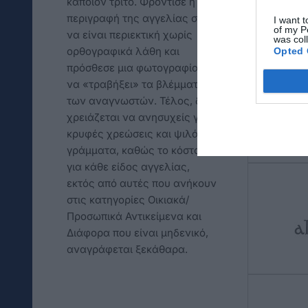
κάποιον τρίτο. Φρόντισε η
περιγραφή της αγγελίας σου
I want t
of my P
να είναι περιεκτική χωρίς
was col
ορθογραφικά λάθη και
Opted 
πρόσθεσε μια φωτογραφία για
να «τραβήξει» τα βλέμματα
των αναγνωστών. Τέλος, δεν
χρειάζεται να ανησυχείς για
κρυφές χρεώσεις και ψιλά
γράμματα, καθώς το κόστος
για κάθε είδος αγγελίας,
εκτός από αυτές που ανήκουν
στις κατηγορίες Οικιακά/
Προσωπικά Αντικείμενα και
Διάφορα που είναι μηδενικό,
αναγράφεται ξεκάθαρα.