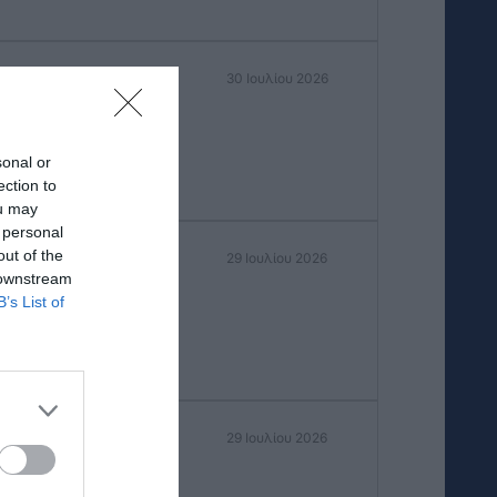
TEL” στο Τιγκάκι
30 Ιουλίου 2026
η ρεσεψιόν
sonal or
ection to
ou may
 personal
ς Κω
out of the
29 Ιουλίου 2026
 downstream
B’s List of
πολη) τριάρι
29 Ιουλίου 2026
ια 2 φοιτητές