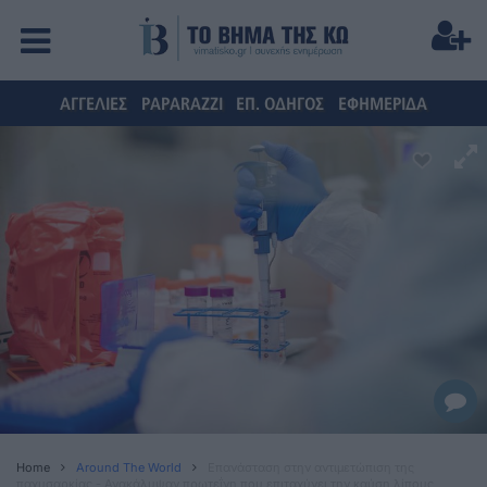
ΑΓΓΕΛΙΕΣ
PAPARAZZI
ΕΠ. ΟΔΗΓΟΣ
ΕΦΗΜΕΡΙΔΑ
Home
Around The World
Επανάσταση στην αντιμετώπιση της
παχυσαρκίας - Ανακάλυψαν πρωτεΐνη που επιταχύνει την καύση λίπους