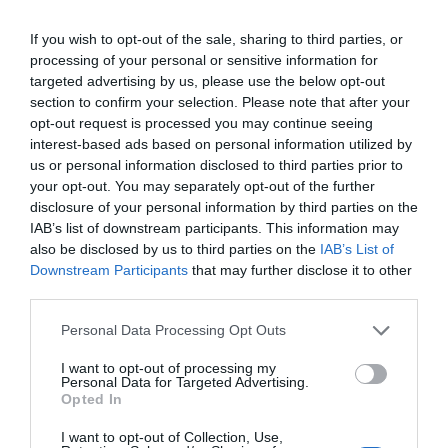
στερούνταν την πρωτεΐνη Mitch, ωστόσο,
If you wish to opt-out of the sale, sharing to third parties, or
εξαρτιόνταν πολύ περισσότερο από το λίπος ως
processing of your personal or sensitive information for
targeted advertising by us, please use the below opt-out
κύρια πηγή καυσίμου τους.
section to confirm your selection. Please note that after your
opt-out request is processed you may continue seeing
Όπως εξηγεί ο καθηγητής Gross: «Ανακαλύψαμε
interest-based ads based on personal information utilized by
ότι η διαγραφή της Mitch οδήγησε σε σημαντική
us or personal information disclosed to third parties prior to
μείωση των λιπών στις μεμβράνες. Ταυτόχρονα,
your opt-out. You may separately opt-out of the further
disclosure of your personal information by third parties on the
είδαμε αύξηση στις λιπώδεις ουσίες που
IAB’s list of downstream participants. This information may
χρησιμοποιούνται για την παραγωγή ενέργειας και
also be disclosed by us to third parties on the
IAB’s List of
συνειδητοποιήσαμε ότι το λίπος διασπάται από τη
Downstream Participants
that may further disclose it to other
third parties.
μεμβράνη για να χρησιμοποιηθεί ως καύσιμο. Με
άλλα λόγια, δείξαμε ότι η Mitch καθορίζει τη
Personal Data Processing Opt Outs
μοίρα του λίπους στα ανθρώπινα κύτταρα».
I want to opt-out of processing my
Personal Data for Targeted Advertising.
Τα ευρήματα υποδηλώνουν ότι η
Opted In
πρωτεΐνη Mitch λειτουργεί ως σημαντικός
I want to opt-out of Collection, Use,