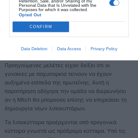
Retention, Sale, and/or Sharing of my
ρυθμιστής που βοηθά να αποφασιστεί αν το λίπος
Personal Data that Is Unrelated with the
Purposes for which it was collected.
θα αποθηκευτεί ή θα καεί, επηρεάζοντας άμεσα
Opted Out
την καύση λίπους στον οργανισμό.
CONFIRM
Αποκλεισμός του σχηματισμού νέων
λιποκυττάρων
Οι ερευνητές ανακάλυψαν μια ακόμη σημαντική
Data Deletion
Data Access
Privacy Policy
επίδραση της αφαίρεσης της πρωτεΐνης Mitch.
Προηγούμενες μελέτες είχαν δείξει ότι οι
γυναίκες με παχυσαρκία τείνουν να έχουν
αυξημένα επίπεδα της πρωτεΐνης. Αυτή η
παρατήρηση οδήγησε την ομάδα να διερευνήσει
αν η Mitch θα μπορούσε επίσης να επηρεάσει τη
δημιουργία νέων λιποκυττάρων.
Τα λιποκύτταρα προέρχονται από προγονικά
κύτταρα γνωστά ως πρόδρομα κύτταρα. Υπό τις