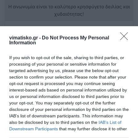
Η ανωνυμία είναι το καλύτερο κρησφύγετο δειλίας και
χυδαιότητας!
Σχόλια 0
vimatisko.gr -
Do Not Process My Personal
Information
If you wish to opt-out of the sale, sharing to third parties, or
Πρόσθεσε ένα σχόλιο
processing of your personal or sensitive information for
targeted advertising by us, please use the below opt-out
section to confirm your selection. Please note that after your
ΟΝΟΜΑ
opt-out request is processed you may continue seeing
interest-based ads based on personal information utilized by
us or personal information disclosed to third parties prior to
ΤΙΤΛΟΣ
your opt-out. You may separately opt-out of the further
disclosure of your personal information by third parties on the
IAB’s list of downstream participants. This information may
also be disclosed by us to third parties on the
IAB’s List of
ΣΧΟΛΙΟ
Downstream Participants
that may further disclose it to other
third parties.