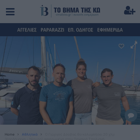
ΑΓΓΕΛΙΕΣ
PAPARAZZI
ΕΠ. ΟΔΗΓΟΣ
ΕΦΗΜΕΡΙΔΑ
Home
Αθλητικά
Ο Γιώργος Δούβας θα κολυμπήσει 20 χλμ
(Καρδάμαινα – Νίσυρο) αφιερωμένα στην Παναγιά Σπηλιανή