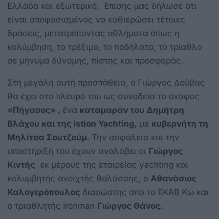
Ελλάδα και εξωτερικό. Επίσης μας δήλωσε ότι
είναι αποφασισμένος να καθιερώσει τέτοιες
δράσεις, μετατρέποντας αθλήματα όπως η
κολύμβηση, το τρέξιμο, το ποδήλατο, το τρίαθλο
σε μήνυμα δύναμης, πίστης και προσφοράς.
Στη μεγάλη αυτή προσπάθεια, ο Γιώργος Δούβας
θα έχει στο πλευρό του ως συνοδεία το σκάφος
«Πήγασος» ,
ένα
καταμαράν του Δημήτρη
Βλάχου και της Istion Yachting,
με
κυβερνήτη τη
Μηλίτσα Σουτζούμ
. Την ασφάλεια και την
υποστήριξή του έχουν αναλάβει οι
Γιώργος
Κιντής
εκ μέρους της εταιρείας yachting και
κολυμβητής ανοιχτής θαλάσσης, ο
Αθανάσιος
Καλογερόπουλος
διασώστης από το ΕΚΑΒ Κω και
ο τριαθλητής ironman
Γιώργος Θάνος.