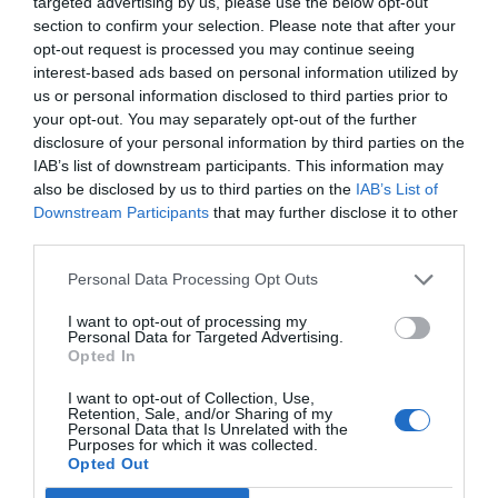
targeted advertising by us, please use the below opt-out
δήλωσε ο Γιώργος Δούβας αλλά και ο Γιώργος
section to confirm your selection. Please note that after your
opt-out request is processed you may continue seeing
Κιντής ο οποίος μάλιστα αποκάλυψε ότι οι
interest-based ads based on personal information utilized by
αθλητικές υπερπροσπάθειες του φίλου του,
us or personal information disclosed to third parties prior to
αποτέλεσαν και για τον ίδιο πηγή έμπνευσης και
your opt-out. You may separately opt-out of the further
disclosure of your personal information by third parties on the
δύναμης να ασχοληθεί με τον αθλητισμό.
IAB’s list of downstream participants. This information may
also be disclosed by us to third parties on the
IAB’s List of
Ευχόμαστε ολόψυχα καλή επιτυχία στην
Downstream Participants
that may further disclose it to other
προσωπική υπερπροσπάθεια του Γιώργου!
third parties.
Personal Data Processing Opt Outs
Σάντυ Λαδικού
I want to opt-out of processing my
Personal Data for Targeted Advertising.
Opted In
I want to opt-out of Collection, Use,
Retention, Sale, and/or Sharing of my
Personal Data that Is Unrelated with the
Purposes for which it was collected.
Opted Out