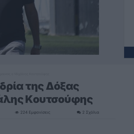
άμαινας ο Μιχάλης Κουτσούφης
εδρία της Δόξας
άλης Κουτσούφης
224
Εμφανίσεις
2
Σχόλια