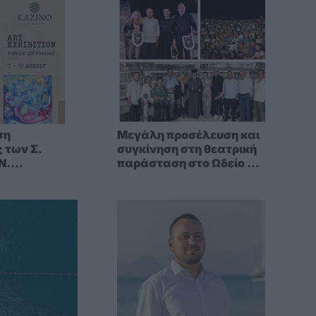
ση
Μεγάλη προσέλευση και
 των Σ.
συγκίνηση στη θεατρική
Ν.
παράσταση στο Ωδείο Κω
η στο
«Σέρρα – Η Ψυχή του
Ασώματος)
Πόντου»