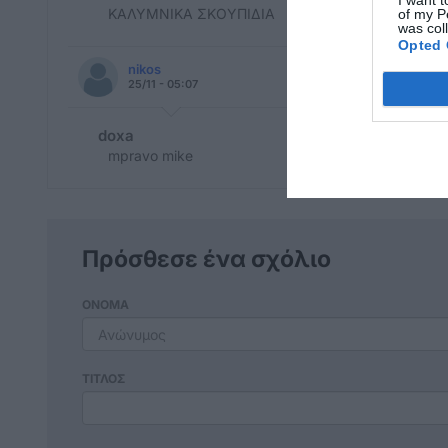
I want t
ΚΑΛΥΜΝΙΚΑ ΣΚΟΥΠΙΔΙΑ
of my P
was col
Opted 
nikos
25/11 - 05:07
doxa
mpravo mike
Πρόσθεσε ένα σχόλιο
ΟΝΟΜΑ
ΤΙΤΛΟΣ