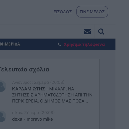
ΕΙΣΟΔΟΣ
ΓΙΝΕ ΜΕΛΟΣ
ΕΦΗΜΕΡΙΔΑ
Χρήσιμα τηλέφωνα
Τελευταία σχόλια
Ανώνυμος: Σήμερα (20:08)
ΚΑΡΔΑΜΙΩΤΗΣ
-
ΜΙΧΑΛΓ, ΝΑ
ΖΗΤΗΣΕΙΣ ΧΡΗΜΑΤΟΔΟΤΗΣΗ ΑΠΙ ΤΗΝ
ΠΕΡΙΦΕΡΕΙΑ. Ο ΔΗΜΟΣ ΜΑΣ ΤΟΣΑ
ΧΡΟΝΙΑ ΕΧΕΙ ΚΑΝΕΙ ΤΟΣΑ ΕΡΓΑ ΣΤΟΝ
nikos: Σήμερα (20:08)
ΑΘΛΗΤΙΣΜΟ. ΑΣ ΚΑΝΕΙ ΚΑΤΙ ΚΑΙ Η
ΠΕΡΙΦΕΡΕΙΑ. ΕΧΕΤΕ ΚΑΙ ΚΑΡΔΑΜΙΩΤΗ
doxa
-
mpravo mike
ΝΟΜΑΡΧΙΑΚΟ ΣΥΜΒΟΥΛΟ, ΚΟΛΛΗΤΟ