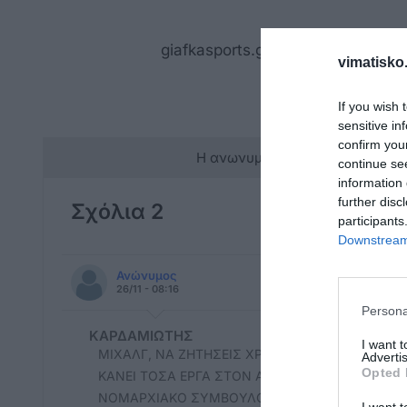
giafkasports.gr
vimatisko.
If you wish 
sensitive in
confirm you
Η ανωνυμία είναι το καλύτερο 
continue se
information 
further disc
Σχόλια 2
participants
Downstream 
Ανώνυμος
26/11 - 08:16
Persona
ΚΑΡΔΑΜΙΩΤΗΣ
I want 
ΜΙΧΑΛΓ, ΝΑ ΖΗΤΗΣΕΙΣ ΧΡΗΜΑΤΟΔΟΤΗΣΗ ΑΠΙ ΤΗ
Advertis
Opted 
ΚΑΝΕΙ ΤΟΣΑ ΕΡΓΑ ΣΤΟΝ ΑΘΛΗΤΙΣΜΟ. ΑΣ ΚΑΝΕΙ Κ
ΝΟΜΑΡΧΙΑΚΟ ΣΥΜΒΟΥΛΟ, ΚΟΛΛΗΤΟ ΤΟΥ ΠΕΡΙΦ