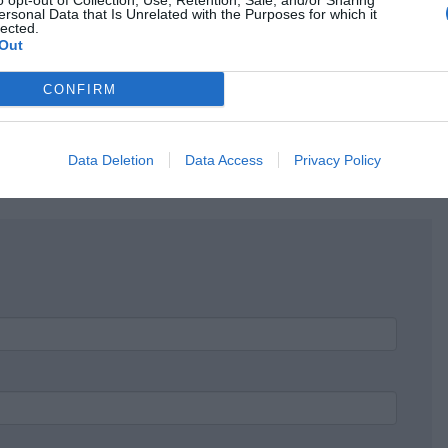
o opt-out of Collection, Use, Retention, Sale, and/or Sharing
ersonal Data that Is Unrelated with the Purposes for which it
lected.
Out
CONFIRM
Data Deletion
Data Access
Privacy Policy