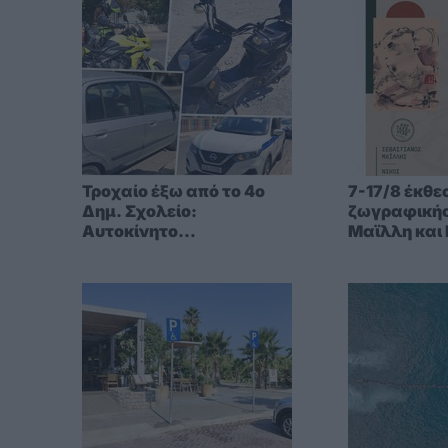
Τροχαίο έξω από το 4ο
7-17/8 έκθε
Δημ. Σχολείο:
ζωγραφικής
Αυτοκίνητο
Μαϊλλη και 
συγκρούστηκε με
Αρζουμανίδ
ηλεκτρικό ποδήλατο
“Καζίνο” (