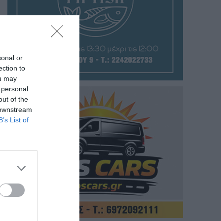
sonal or
ection to
ou may
 personal
out of the
 downstream
B’s List of