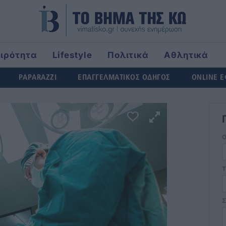
αιρότητα
Lifestyle
Πολιτικά
Αθλητικά
ld
PAPARAZZI
ΕΠΑΓΓΕΛΜΑΤΙΚΟΣ ΟΔΗΓΟΣ
ONLINE 
Τ
Σ