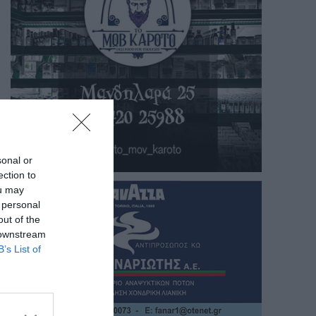
sonal or
ection to
ou may
 personal
out of the
 downstream
B’s List of