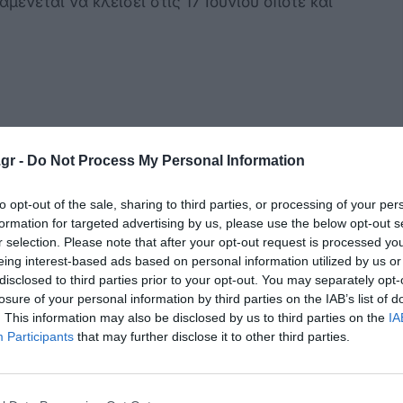
μένεται να κλείσει στις 17 Ιουνίου οπότε και
υν ανακοινωθεί από το υπουργείο Υγείας, από
gr -
Do Not Process My Personal Information
ΕΣΥ
to opt-out of the sale, sharing to third parties, or processing of your per
ές Ψυχικής Υγείας
formation for targeted advertising by us, please use the below opt-out s
r selection. Please note that after your opt-out request is processed y
τοβάθμιας Φροντίδας Υγείας σε μικρά νησιά
eing interest-based ads based on personal information utilized by us or
ακά και Πολυδύναμα Περιφερειακά
disclosed to third parties prior to your opt-out. You may separately opt-
οβλέπεται επιπλέον καθαρό μηνιαίο επίδομα
losure of your personal information by third parties on the IAB’s list of
. This information may also be disclosed by us to third parties on the
IA
κτικών αποδοχών. Η οικονομική ενίσχυση
Participants
that may further disclose it to other third parties.
ios Philanthropic Foundation.