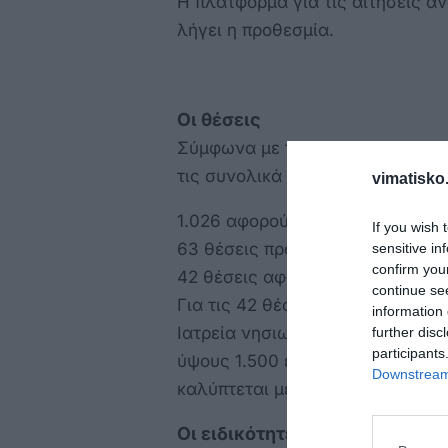
Η πλατφόρμα για τις αιτήσεις ανα
λήγει η προθεσμία.
Οι θέσεις
Σύμφωνα με τα στοιχεία που έχο
τις συνολικά 1.131 θέσεις οι:
vimatisko.
1.026 αφορούν νοσοκομεία του 
If you wish 
63 θέσεις προορίζονται για δομ
sensitive in
confirm you
42 θέσεις αφορούν μονάδες Πρω
continue se
Για τις 42 θέσεις σε Περιφερει
information 
Ιατρεία νησιωτικών περιοχών πρ
further disc
participants
ύψους 1.500 ευρώ, πέραν των τα
Downstream 
καλύπτεται μέσω δωρεάς του Stel
Οι ειδικότητες