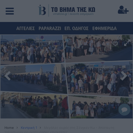
ΑΓΓΕΛΙΕΣ
PAPARAZZI
ΕΠ. ΟΔΗΓΟΣ
ΕΦΗΜΕΡΙΔΑ
Home
Κεντρική 1
Μεγάλες ουρές στη Σένγκεν Κω - Απίστευτη
ταλαιπωρία για εκατοντάδες επισκέπτες