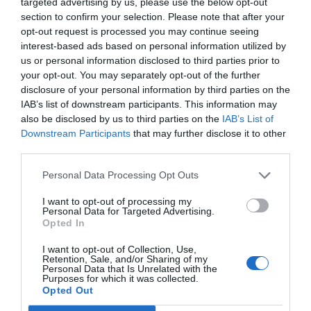
λιμάνι.Αλλο;Αξιος
targeted advertising by us, please use the below opt-out
section to confirm your selection. Please note that after your
opt-out request is processed you may continue seeing
Ανώνυμος
interest-based ads based on personal information utilized by
30/05 - 09:11
us or personal information disclosed to third parties prior to
your opt-out. You may separately opt-out of the further
.
disclosure of your personal information by third parties on the
SSSSSSSSSSSS ΟΛΟΙ ΟΙ ΤΥΧΑΡΠΑΣΤΟΙ
IAB’s list of downstream participants. This information may
ΦΕΡΑΝΕ αναπτυξη..προοοδο !!!!!! αυτο ειναι
also be disclosed by us to third parties on the
IAB’s List of
προοδος!!!!ΟΤΑΝ ΒΑΦΤΙΖΕΙΣ ΤΙΣ ΒΛΑΚΕΙΕΣ
Downstream Participants
that may further disclose it to other
third parties.
ΠΡΟΟΔΟ ΑΥΤΑ ΕΙΝΑΙ ΑΝΙΚΟΑΝΟΙ
ΠΟΛΙΤΙΚΟΙ ΗΛΙΘΟΙ ΨΗΦΟΦΟΡΟΙ
Personal Data Processing Opt Outs
I want to opt-out of processing my
Φίλιππος
Personal Data for Targeted Advertising.
29/05 - 20:46
Opted In
I want to opt-out of Collection, Use,
;
Retention, Sale, and/or Sharing of my
Πάλι τα ίδια θα λέμε; Σε όλες τις εισόδους
Personal Data that Is Unrelated with the
Purposes for which it was collected.
του νησιού το πρώτο πράγμα που φαίνεται
Opted Out
είναι η ανικανότητα μας. Αλλά ναι, φταίνε