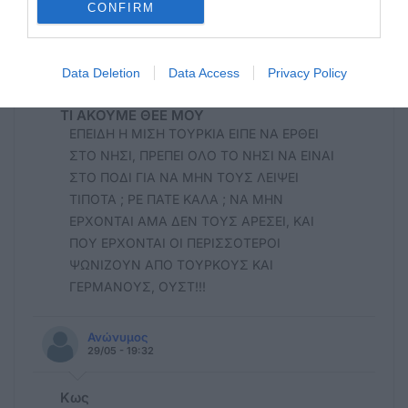
οι ..... επαγγελματίες οδηγοί.
CONFIRM
ΕΠΩΝΥΜΟΣ
29/05 - 20:38
Data Deletion
Data Access
Privacy Policy
ΤΙ ΑΚΟΥΜΕ ΘΕΕ ΜΟΥ
ΕΠΕΙΔΗ Η ΜΙΣΗ ΤΟΥΡΚΙΑ ΕΙΠΕ ΝΑ ΕΡΘΕΙ
ΣΤΟ ΝΗΣΙ, ΠΡΕΠΕΙ ΟΛΟ ΤΟ ΝΗΣΙ ΝΑ ΕΙΝΑΙ
ΣΤΟ ΠΟΔΙ ΓΙΑ ΝΑ ΜΗΝ ΤΟΥΣ ΛΕΙΨΕΙ
ΤΙΠΟΤΑ ; ΡΕ ΠΑΤΕ ΚΑΛΑ ; ΝΑ ΜΗΝ
ΕΡΧΟΝΤΑΙ ΑΜΑ ΔΕΝ ΤΟΥΣ ΑΡΕΣΕΙ, ΚΑΙ
ΠΟΥ ΕΡΧΟΝΤΑΙ ΟΙ ΠΕΡΙΣΣΟΤΕΡΟΙ
ΨΩΝΙΖΟΥΝ ΑΠΟ ΤΟΥΡΚΟΥΣ ΚΑΙ
ΓΕΡΜΑΝΟΥΣ, ΟΥΣΤ!!!
Ανώνυμος
29/05 - 19:32
Κως