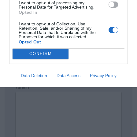
I want to opt-out of processing my
Personal Data for Targeted Advertising.
Opted In
I want to opt-out of Collection, Use,
Πρόσθεσε ένα σχόλιο
Retention, Sale, and/or Sharing of my
Personal Data that Is Unrelated with the
Purposes for which it was collected.
Opted Out
ΟΝΟΜΑ
CONFIRM
ΤΙΤΛΟΣ
Data Deletion
Data Access
Privacy Policy
ΣΧΟΛΙΟ