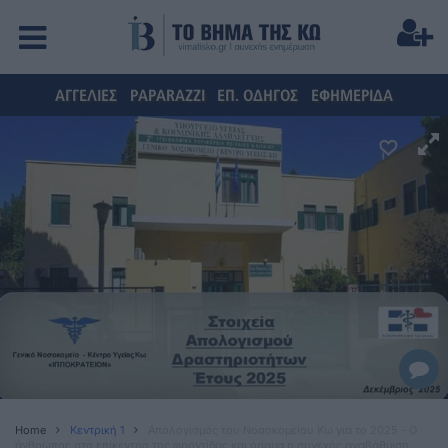
ΑΓΓΕΛΙΕΣ
PAPARAZZI
ΕΠ. ΟΔΗΓΟΣ
ΕΦΗΜΕΡΙΔΑ
Home
Κεντρική 1
Απολογισμός του Νοσοκομείου Κω για το 2025 - Ο
άνθρωπος στο επίκεντρο της φροντίδας και όραμα η συνεχής αναβάθμιση