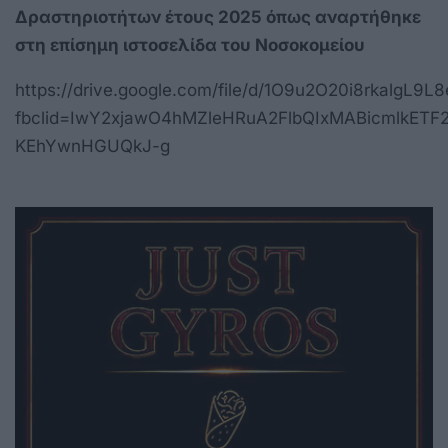
Δραστηριοτήτων έτους 2025 όπως αναρτήθηκε
στη επίσημη ιστοσελίδα του Νοσοκομείου
https://drive.google.com/file/d/1O9u2O20i8rkalgL
fbclid=IwY2xjawO4hMZleHRuA2FlbQIxMABicmlk
KEhYwnHGUQkJ-g