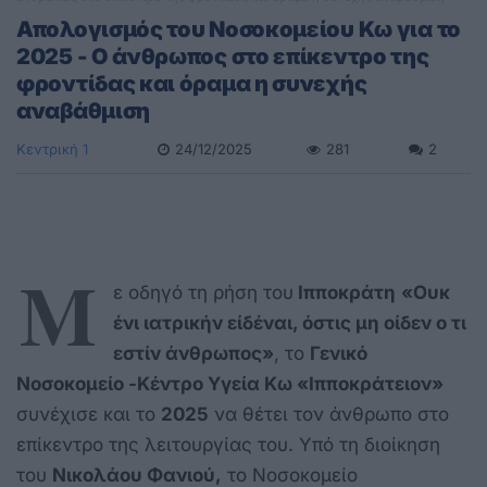
Απολογισμός του Νοσοκομείου Κω για το
2025 - Ο άνθρωπος στο επίκεντρο της
φροντίδας και όραμα η συνεχής
αναβάθμιση
Κεντρική 1
24/12/2025
281
2
Μ
ε οδηγό τη ρήση του
Ιπποκράτη
«Ουκ
ένι ιατρικήν είδέναι, όστις μη οίδεν ο τι
εστίν άνθρωπος»
, το
Γενικό
Νοσοκομείο -Κέντρο Υγεία Κω «Ιπποκράτειον»
συνέχισε και το
2025
να θέτει τον άνθρωπο στο
επίκεντρο της λειτουργίας του. Υπό τη διοίκηση
του
Νικολάου Φανιού,
το Νοσοκομείο