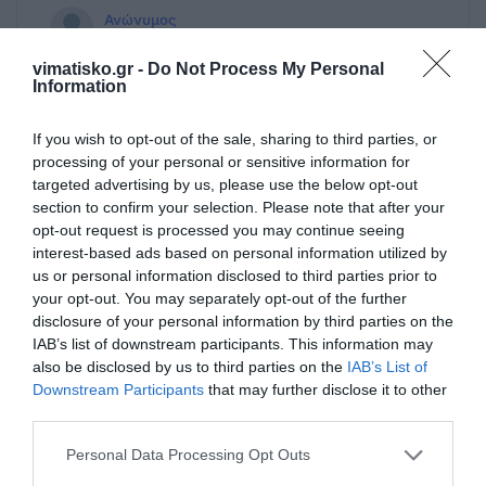
Ανώνυμος
26/12 - 15:16
vimatisko.gr -
Do Not Process My Personal
Information
Για το Ζαναξ στον καρδιακό, τι λέτε?-
Χάθηκε ένας άνθρωπος αδίκως Ένα ακόμα
If you wish to opt-out of the sale, sharing to third parties, or
ΠΛΕΟΝΕΚΤΗΜΑ του νοσοκομείου
processing of your personal or sensitive information for
μας.Βέβαια τι να κάνουν και οι
targeted advertising by us, please use the below opt-out
εργαζόμενοι, όταν τα πράγματα στα
section to confirm your selection. Please note that after your
νοσοκομεία σε όλη την Ελλάδα πάνε κατά
opt-out request is processed you may continue seeing
μπιπ μπιπ μπιπ.
interest-based ads based on personal information utilized by
us or personal information disclosed to third parties prior to
your opt-out. You may separately opt-out of the further
Tk18
disclosure of your personal information by third parties on the
26/12 - 14:32
IAB’s list of downstream participants. This information may
also be disclosed by us to third parties on the
IAB’s List of
Κλαιω
Downstream Participants
that may further disclose it to other
Ο άνθρωπος στο επίκεντρο? Θεέ μου ακόμα
third parties.
δεν σαραντησε ο άνθρωπος που έφυγε
τζάμπα εκεί μέσα , απολογία πρέπει να
Personal Data Processing Opt Outs
κάνετε όχι απολογισμό.