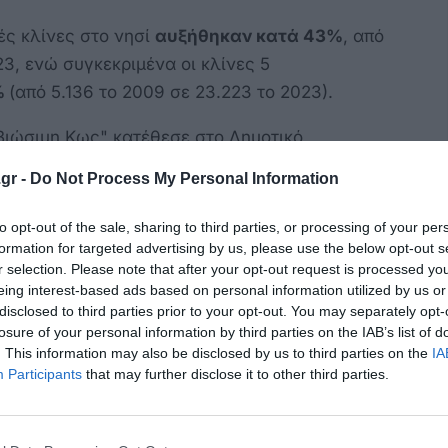
κές κλίνες στο νησί
αυξήθηκαν κατά 43%
, από
3, ενώ συγκεκριμένα οι κλίνες 5
%
(από 5.136 το 2009 σε 23.223 το 2023).
Βιώσιμη Κως" κατέθεσε στο Δημοτικό
α
συνοδευόμενο από 1.600 υπογραφές
gr -
Do Not Process My Personal Information
to opt-out of the sale, sharing to third parties, or processing of your per
ν οικοδομικών αδειών για μεγάλες
formation for targeted advertising by us, please use the below opt-out s
ου ολοκληρωθεί η νέα μελέτη φέρουσας
r selection. Please note that after your opt-out request is processed y
eing interest-based ads based on personal information utilized by us or
ομικό Σχέδιο.
disclosed to third parties prior to your opt-out. You may separately opt-
losure of your personal information by third parties on the IAB’s list of
ων τουριστικών υποδομών με έμφαση στη
. This information may also be disclosed by us to third parties on the
IA
πόρων και τη διαχείριση αποβλήτων.
Participants
that may further disclose it to other third parties.
ημοτικό Συμβούλιο, όπου όλες τις δημοτικές
βλημα. Ωστόσο, σημείωσαν ότι η τοπική