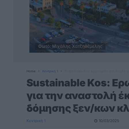
Φωτό: Μιχάλης Χατζηθέμελης
Home
Κεντρική 1
Sustainable Kos: Ερωτήματα στη Βουλή γ
Sustainable Kos: Ε
για την αναστολή έ
δόμησης ξεν/κων κ
Κεντρική 1
10/03/2025