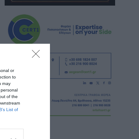
sonal or
ection to
ou may
 personal
out of the
 downstream
B’s List of