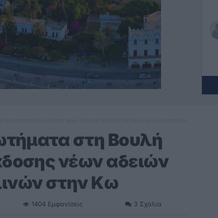
ια την αναστολή έκδοσης νέων αδειών δόμησης ξεν/κων κλινών στην Κω
ρωτήματα στη Βουλή
κδοσης νέων αδειών
λινών στην Κω
1404
Εμφανίσεις
3
Σχόλια