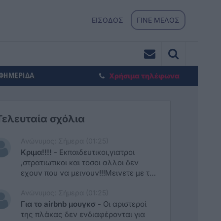
ΕΙΣΟΔΟΣ
ΓΙΝΕ ΜΕΛΟΣ
ΕΦΗΜΕΡΙΔΑ
Χρήσιμα τηλέφωνα
Τελευταία σχόλια
Ανώνυμος: Σήμερα (01:25)
Κριμα!!!!
-
Εκπαιδευτικοι,γιατροι
,στρατιωτικοι και τοσοι αλλοι δεν
εχουν που να μεινουν!!!Μεινετε με τα
aibnb και αφηστε το νησι στο
Ανώνυμος: Σήμερα (01:25)
ελεος.......
Για το airbnb μουγκσ
-
Οι αριστεροί
της πλάκας δεν ενδιαφέρονται για