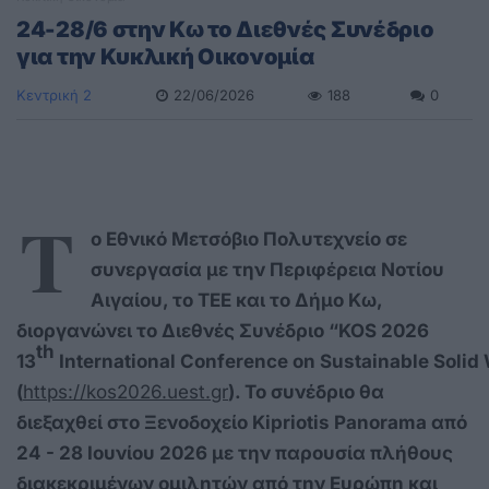
24-28/6 στην Κω το Διεθνές Συνέδριο
για την Κυκλική Οικονομία
Κεντρική 2
22/06/2026
188
0
Τ
ο Εθνικό Μετσόβιο Πολυτεχνείο σε
συνεργασία με την Περιφέρεια Νοτίου
Αιγαίου, το ΤΕΕ και το Δήμο Κω,
διοργανώνει το Διεθνές Συνέδριο “ΚΟ
S
2026
th
13
International
Conference
on
Sustainable
Solid
(
https://kos2026.uest.gr
). Το συνέδριο θα
διεξαχθεί στο Ξενοδοχείο
Kipriotis
Panorama
από
24 - 28 Ιουνίου 2026 με την παρουσία πλήθους
διακεκριμένων ομιλητών από την Ευρώπη και