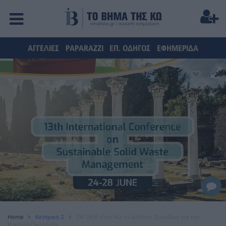
ΑΓΓΕΛΙΕΣ
PAPARAZZI
ΕΠ. ΟΔΗΓΟΣ
ΕΦΗΜΕΡΙΔΑ
Home
Κεντρική 2
24-28/6 στην Κω το Διεθνές Συνέδριο για την
Κυκλική Οικονομία