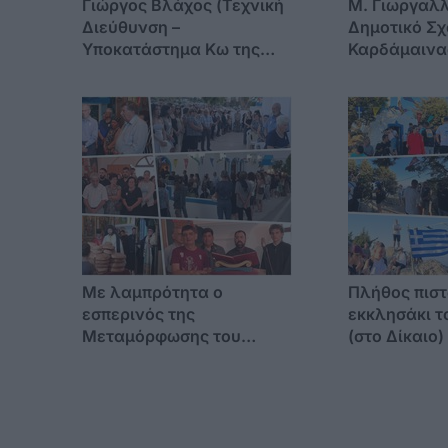
Γιώργος Βλάχος (Τεχνική
M. Γιωργαλλ
Διεύθυνση –
Δημοτικό Σχ
Υποκατάστημα Κω της
Καρδάμαινας
CERT1): «Στα νησιά, η
Η εγκατάλει
ασφάλεια δεν επιδέχεται
υπογραφή τη
αναβολή – η σεζόν δεν
αρχής !
περιμένει»
Με λαμπρότητα ο
Πλήθος πιστ
εσπερινός της
εκκλησάκι τ
Μεταμόρφωσης του
(στο Δίκαιο)
Σωτήρος στην Κέφαλο
της Μεταμο
Σωτήρος