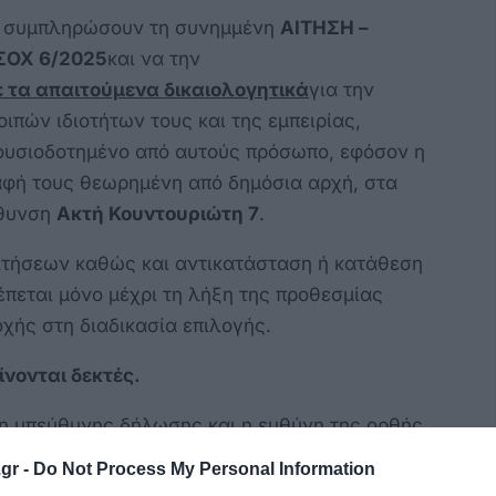
να συμπληρώσουν τη συνημμένη
ΑΙΤΗΣΗ –
ΣΟΧ 6/2025
και να την
ε τα απαιτούμενα δικαιολογητικά
για την
ιπών ιδιοτήτων τους και της εμπειρίας,
ουσιοδοτημένο από αυτούς πρόσωπο, εφόσον η
αφή τους θεωρημένη από δημόσια αρχή, στα
ύθυνση
Ακτή Κουντουριώτη 7
.
ιτήσεων καθώς και αντικατάσταση ή κατάθεση
έπεται μόνο μέχρι τη λήξη της προθεσμίας
χής στη διαδικασία επιλογής.
ίνονται δεκτές.
ση υπεύθυνης δήλωσης και η ευθύνη της ορθής
ής των δικαιολογητικών, είναι αποκλειστικά
gr -
Do Not Process My Personal Information