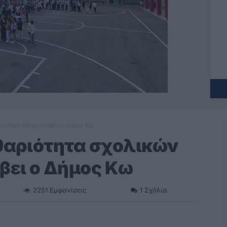
 μονάδων θα προσλάβει ο Δήμος Κω
αθαριότητα σχολικών
βει ο Δήμος Κω
2251
Εμφανίσεις
1
Σχόλια