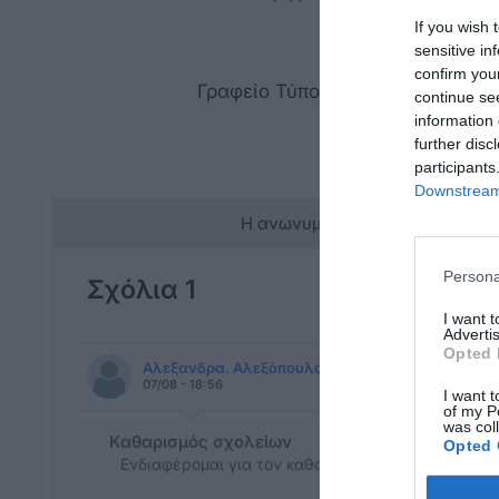
If you wish 
sensitive in
confirm you
Γραφείο Τύπου
continue se
information 
further disc
participants
Downstream 
Η ανωνυμία είναι το καλύτερο 
Persona
Σχόλια 1
I want 
Advertis
Opted 
Αλεξανδρα. Αλεξόπουλου
07/08 - 18:56
I want t
of my P
was col
Καθαρισμός σχολείων
Opted 
Ενδιαφέρομαι για τον καθαρισμό σχολειων