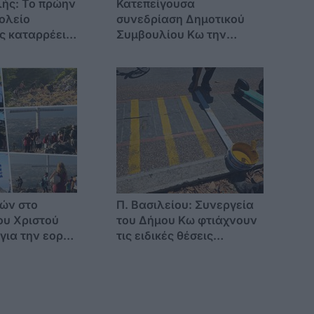
ής: Το πρώην
Κατεπείγουσα
ολείο
συνεδρίαση Δημοτικού
 καταρρέει –
Συμβουλίου Κω την
ψη έχει την
Πέμπτη 6 Αυγούστου
ς δημοτικής
ών στο
Π. Βασιλείου: Συνεργεία
ου Χριστού
του Δήμου Κω φτιάχνουν
 για την εορτή
τις ειδικές θέσεις
ρφώσεως του
στάθμευσης για τα
πατίνια