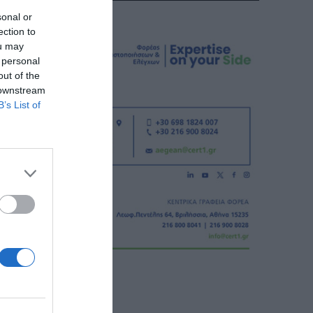
sonal or
ection to
ou may
 personal
out of the
 downstream
B’s List of