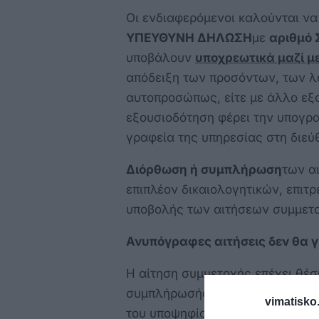
Οι ενδιαφερόμενοι καλούνται 
ΥΠΕΥΘΥΝΗ ΔΗΛΩΣΗ
με
αριθμό 
υποβάλουν
υποχρεωτικά μαζί μ
απόδειξη των προσόντων, των λο
αυτοπροσώπως, είτε με άλλο εξ
εξουσιοδότηση φέρει την υπογρ
γραφεία της υπηρεσίας στη διε
Διόρθωση ή συμπλήρωση
των α
επιπλέον δικαιολογητικών, επιτρ
υποβολής των αιτήσεων συμμετο
Ανυπόγραφες αιτήσεις δεν θα γ
Η αίτηση συμμετοχής επέχει θέ
συμπλήρωσής της και της υποβολ
vimatisko.
του υποψηφίου.