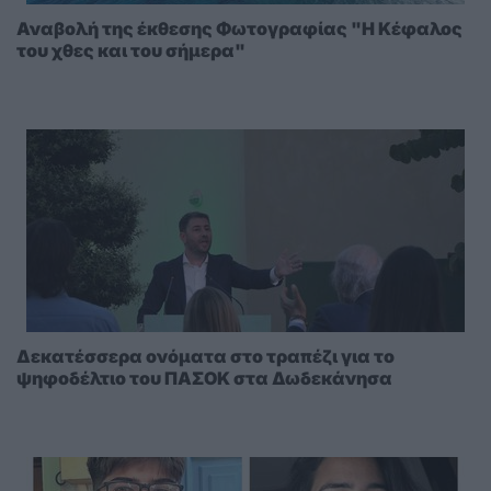
Αναβολή της έκθεσης Φωτογραφίας "Η Κέφαλος
του χθες και του σήμερα"
Δεκατέσσερα ονόματα στο τραπέζι για το
ψηφοδέλτιο του ΠΑΣΟΚ στα Δωδεκάνησα