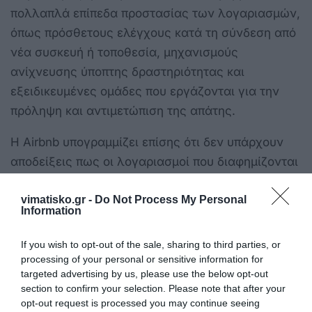
πολλαπλά επίπεδα προστασίας των λογαριασμών,
όπως πρόσθετους ελέγχους κατά τη σύνδεση από
νέα συσκευή ή τοποθεσία, μηχανισμούς
ανίχνευσης ύποπτης δραστηριότητας και
εξειδικευμένες ομάδες που εργάζονται για την
πρόληψη και αντιμετώπιση της απάτης.
Η Airbnb υπογραμμίζει επίσης ότι δεν υπάρχουν
αποδείξεις πως οι λογαριασμοί που διαφημίζονται
παράνομα στο διαδίκτυο συνδέονται με
vimatisko.gr -
Do Not Process My Personal
πραγματικά επαληθευμένα προφίλ της
Information
πλατφόρμας και καλεί τους συντάκτες της
έρευνας να προσκομίσουν πρόσθετα στοιχεία που
If you wish to opt-out of the sale, sharing to third parties, or
να τεκμηριώνουν τους ισχυρισμούς τους.
processing of your personal or sensitive information for
targeted advertising by us, please use the below opt-out
section to confirm your selection. Please note that after your
opt-out request is processed you may continue seeing