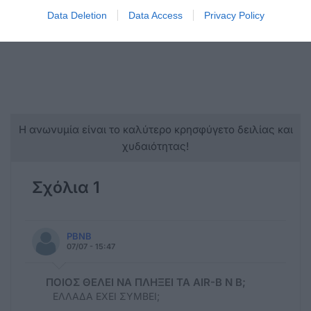
Data Deletion
Data Access
Privacy Policy
Η ανωνυμία είναι το καλύτερο κρησφύγετο δειλίας και
χυδαιότητας!
Σχόλια 1
ΡΒΝΒ
07/07 - 15:47
ΠΟΙΟΣ ΘΕΛΕΙ ΝΑ ΠΛΗΞΕΙ ΤΑ ΑΙR-Β Ν Β;
ΕΛΛΑΔΑ ΕΧΕΙ ΣΥΜΒΕΙ;