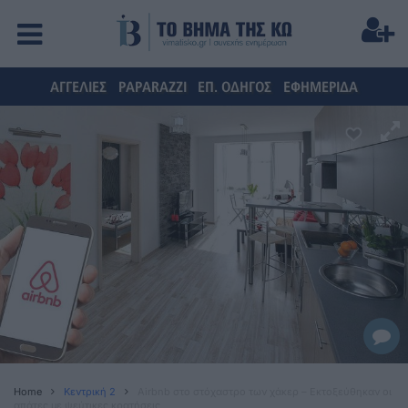
ΑΓΓΕΛΙΕΣ
PAPARAZZI
ΕΠ. ΟΔΗΓΟΣ
ΕΦΗΜΕΡΙΔΑ
Home
Κεντρική 2
Airbnb στο στόχαστρο των χάκερ – Εκτοξεύθηκαν οι
απάτες με ψεύτικες κρατήσεις