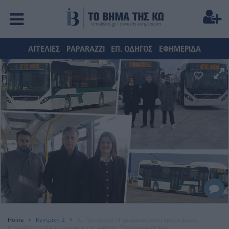
ΑΓΓΕΛΙΕΣ
PAPARAZZI
ΕΠ. ΟΔΗΓΟΣ
ΕΦΗΜΕΡΙΔΑ
Home
Κεντρική 2
Δ. Γιαννούλη: Η γραφειοκρατία κρατά χωρίς
πινακίδες τα νέα λεωφορεία της Αστικής Συγκοινωνίας Κω