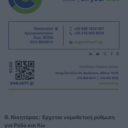
Θ. Νικητάρας: Έρχεται νομοθετική ρύθμιση
για Ρόδο και Κω