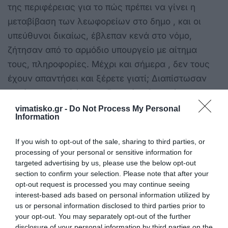
της περιφέρειας για το πώς πρέπει να γίνει η
μεταβίβαση των λεωφορείων στο δημο , και οι
υπεύθυνοι δικαίως, έβλεπαν κενά στο νόμο,
ζήτησαν από το αρμόδιο υπουργείο με αίτημα
τους, πληροφορίες. Μέχρι και σήμερα , δεν τους
έχουν απαντήσει και ξέρετε γιατί; Διαπίστωσαν
αυτό που τους λέγαμε εξ αρχής. Ότι πρέπει να
κάνουν νομοθετικές ρυθμίσεις. Ακόμα ένα
vimatisko.gr -
Do Not Process My Personal
Information
παράδειγμα τρανταχτό: πήραμε τρία λεωφορεία το
χειμώνα. Δεν μπορούν να ταξινομηθούν και να
If you wish to opt-out of the sale, sharing to third parties, or
βγουν για την εκτέλεση του συγκοινωνιακού
processing of your personal or sensitive information for
targeted advertising by us, please use the below opt-out
έργου στην πόλη της Κω, γιατί δεν υπάρχει νόμος
section to confirm your selection. Please note that after your
που να το προβλέπει. Απίστευτα πράγματα, που τα
opt-out request is processed you may continue seeing
πληρώνει η τοπική οικονομία εν τέλει .
interest-based ads based on personal information utilized by
us or personal information disclosed to third parties prior to
Αφού λοιπόν το κατάλαβαν μετά από
your opt-out. You may separately opt-out of the further
disclosure of your personal information by third parties on the