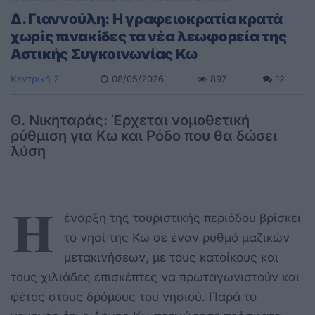
Δ. Γιαννούλη: Η γραφειοκρατία κρατά
χωρίς πινακίδες τα νέα λεωφορεία της
Αστικής Συγκοινωνίας Κω
Κεντρική 2
08/05/2026
897
12
Θ. Νικηταράς: Έρχεται νομοθετική
ρύθμιση για Κω και Ρόδο που θα δώσει
λύση
Η
έναρξη της τουριστικής περιόδου βρίσκει
το νησί της Κω σε έναν ρυθμό μαζικών
μετακινήσεων, με τους κατοίκους και
τους χιλιάδες επισκέπτες να πρωταγωνιστούν και
φέτος στους δρόμους του νησιού. Παρά το