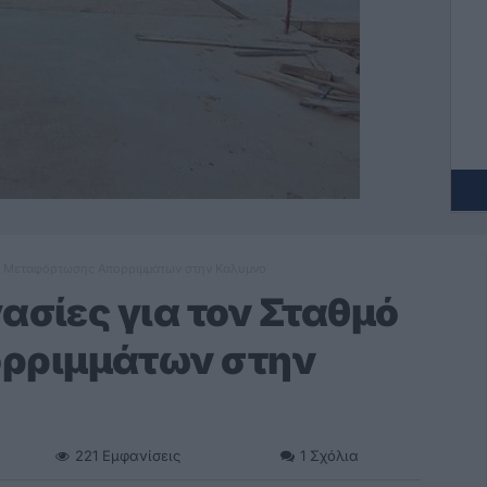
θμό Μεταφόρτωσης Απορριμμάτων στην Καλυμνο
ασίες για τον Σταθμό
ρριμμάτων στην
221
Εμφανίσεις
1
Σχόλια