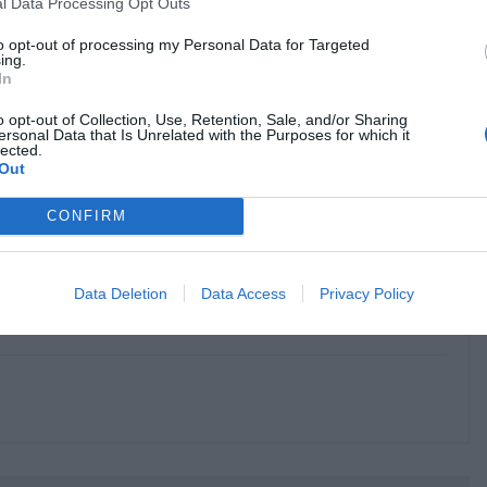
l Data Processing Opt Outs
to opt-out of processing my Personal Data for Targeted
ing.
In
o opt-out of Collection, Use, Retention, Sale, and/or Sharing
ersonal Data that Is Unrelated with the Purposes for which it
lected.
Out
κρησφύγετο δειλίας και χυδαιότητας!
CONFIRM
Data Deletion
Data Access
Privacy Policy