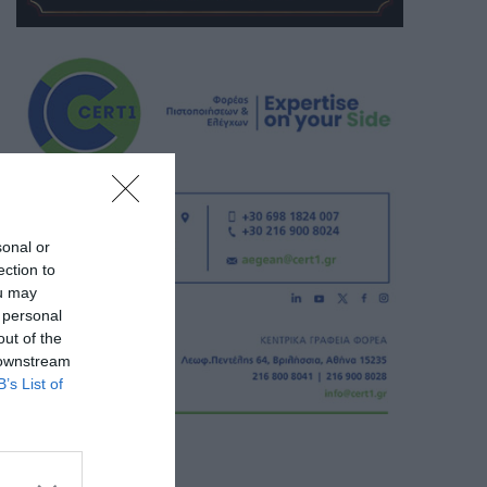
sonal or
ection to
ou may
 personal
out of the
 downstream
B’s List of