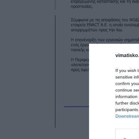
vimatisko.
If you wish 
sensitive in
confirm you
continue se
information 
further disc
participants
Downstream 