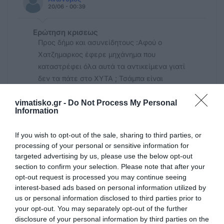
20/06 - 00:39
Ερώτηση κρισεως
Προς δήμο και ασυνείδητους :Αφού ο
Χατζημαρκος έφερε μηχάνημα που
καταστρέφει όλα αυτά τα αντικείμενα γιατί
δεν τα πάτε στο ΧΥΤΑ ; Τσάμπα είναι
vimatisko.gr -
Do Not Process My Personal
Ανώνυμος
Information
19/06 - 22:39
If you wish to opt-out of the sale, sharing to third parties, or
σκουπίδια
processing of your personal or sensitive information for
Αναρωτιέμαι γιατί δεν μπορεί ο δήμος να
targeted advertising by us, please use the below opt-out
ορίσει κάποιες μέρες μέσα στο χρόνο που
section to confirm your selection. Please note that after your
να μπορούν οι πολίτες να βγάλουν τα
opt-out request is processed you may continue seeing
ογκώδη σκουπίδια τους και να περάσει να
interest-based ads based on personal information utilized by
τα μαζέψει. Τότε δεν θα υπάρχει καμία
us or personal information disclosed to third parties prior to
your opt-out. You may separately opt-out of the further
δικαιολογία να τα πετάει ο καθένας στα
disclosure of your personal information by third parties on the
βουνά και στα λαγκάδια. Και εννοείται ότι