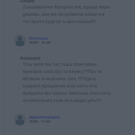
Οοοοο
Ζωγραφινα και Κατερίνα σας έχουμε πάρει
χαμπάρι, όσο και να γράφεται ειδικά για
την πρώτη έρχεται η ώρα σουυυυ!!!!
Ωωωωωω
19/06 - 18:39
Ααααοοο
Όλα αυτά που λες τώρα όταν ήσουν
πρόεδρος γιατί δεν τα έκανες??Που τα
πέταγαν οι κεαλιανοι τότε ???Έχετε
κούραση πραγματικά όταν είστε στα
πράγματα δεν κάνετε τίποτα και όταν είστε
αντιπολίτευση είναι όλα μαύρο χάλι!!!!
Δημοσιογράφος
19/06 - 17:44