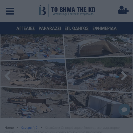
ΑΓΓΕΛΙΕΣ
PAPARAZZI
ΕΠ. ΟΔΗΓΟΣ
ΕΦΗΜΕΡΙΔΑ
Home
Κεντρική 2
Κέφαλος: Οι παράνομες διάσπαρτες χωματερές
απειλούν το περιβάλλον και αυξάνουν τον κίνδυνο πυρκαγιάς