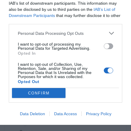
IAB’s list of downstream participants. This information may
πρέπει να πέφτουν τσουχτερά πρόσθημα
also be disclosed by us to third parties on the
IAB’s List of
για όσους κάνουν αλλιώς.
Downstream Participants
that may further disclose it to other
third parties.
Ανώνυμος
Personal Data Processing Opt Outs
19/06 - 21:44
I want to opt-out of processing my
Αποκαρδιομενος.
Personal Data for Targeted Advertising.
Opted In
Τα ΤΣΕΡΝΟΜΠΊΛ είναι σε πολύ καλύτερη
τοξική κλάση!Από ότι τα νησιά τού Αιγαίου
I want to opt-out of Collection, Use,
πελάγους!!!Και ιδιαίτερα η Κως! Δεν
Retention, Sale, and/or Sharing of my
Personal Data that Is Unrelated with the
χρειάζεται να ρίξη κάποιος ατομική βόμβα
Purposes for which it was collected.
Opted Out
για να καταστραφούμαι!!!Καταστρεφομεθα
σιγά σιγά, αόρατα καί βασανιστικά!!! Από
CONFIRM
μόνοι μας!!!
Προς Ωωωωωω
Data Deletion
Data Access
Privacy Policy
19/06 - 19:04