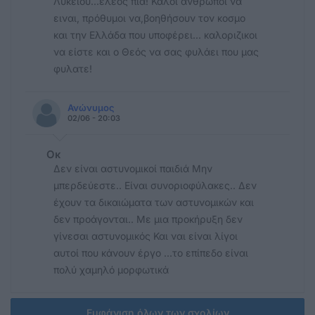
Λυκειου...έλεος πια! Καλοί άνθρωποι να
ειναι, πρόθυμοι να,βοηθήσουν τον κοσμο
και την Ελλάδα που υποφέρει... καλοριζικοι
να είστε και ο Θεός να σας φυλάει που μας
φυλατε!
Ανώνυμος
02/06 - 20:03
Οκ
Δεν είναι αστυνομικοί παιδιά Μην
μπερδεύεστε.. Είναι συνοριοφύλακες.. Δεν
έχουν τα δικαιώματα των αστυνομικών και
δεν προάγονται.. Με μια προκήρυξη δεν
γίνεσαι αστυνομικός Και ναι είναι λίγοι
αυτοί που κάνουν έργο ...το επίπεδο είναι
πολύ χαμηλό μορφωτικά
Εμφάνιση όλων των σχολίων