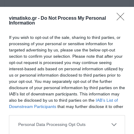
ΓΙΩΡΓΟΣ ΠΑΓΩΤΑ
03/06 - 04:14
vimatisko.gr -
Do Not Process My Personal
Information
ΓΙΑ ΤΟΥΣ ΤΖΙΤΖΙΚΕΣ.
If you wish to opt-out of the sale, sharing to third parties, or
Ζηλεύουν εκείνον που εχει να δώσει.
processing of your personal or sensitive information for
Πετροβολούν εκείνον που τα καταφέρνει.
targeted advertising by us, please use the below opt-out
Συκοφαντούν εκείνον που δεν μπορούν να
section to confirm your selection. Please note that after your
φτασουν. Η κακια δεν είναι δύναμη. Να
opt-out request is processed you may continue seeing
θυμάσαι κατι. Οσο πιο δυνατά μιλούν για
interest-based ads based on personal information utilized by
σένα, τόσο πιο πολύ απέτυχαν να σε
us or personal information disclosed to third parties prior to
your opt-out. You may separately opt-out of the further
φτασουν.
disclosure of your personal information by third parties on the
IAB’s list of downstream participants. This information may
Ανώνυμος
also be disclosed by us to third parties on the
IAB’s List of
03/06 - 02:33
Downstream Participants
that may further disclose it to other
third parties.
μην ακούτε κανέναν
καλή σταδιοδρομία παιδιά μου υγεία κ χαρά
Personal Data Processing Opt Outs
σας εύχομαι μόνο μην ακούτε την κακία του