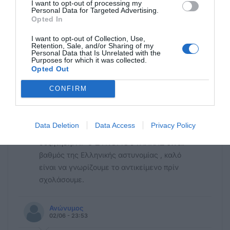
I want to opt-out of processing my
κόσμου κάντε αυτό που γουστάρει η
Personal Data for Targeted Advertising.
Opted In
ψυχούλα σας ??
I want to opt-out of Collection, Use,
Retention, Sale, and/or Sharing of my
ΣΥΝΟΡΙΟΦΥΛΑΚΑΣ
Personal Data that Is Unrelated with the
03/06 - 00:49
Purposes for which it was collected.
Opted Out
Ανώνυμε Οκ
CONFIRM
Την επόμενη φορά που θα σε σταματήσει
συνοριοφύλακας για έλεγχο, πες του "δεν
είσαι αστυνομικός, δεν μπορείς να με
Data Deletion
Data Access
Privacy Policy
ελέγξεις" και μετά πες μας πώς πήγε η
συζήτηση.Υ.Γ Ο ΣΥΝΟΡΙΟΦΥΛΑΚΑΣ είναι
βαθμός της Ελληνικής αστυνομίας , καλό
είναι να γνωρίζουμε το αντικείμενο πρίν
σχολάσουμε.
Ανώνυμος
02/06 - 23:53