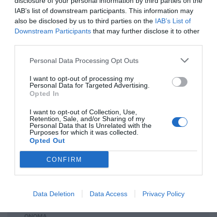
disclosure of your personal information by third parties on the
IAB’s list of downstream participants. This information may
also be disclosed by us to third parties on the
IAB’s List of
Ανώνυμος
08/02 - 21:03
Downstream Participants
that may further disclose it to other
third parties.
🥳
Personal Data Processing Opt Outs
Όλα τα λαμόγια στην πίστα
I want to opt-out of processing my
Personal Data for Targeted Advertising.
BATMAN
Opted In
08/02 - 20:48
I want to opt-out of Collection, Use,
Retention, Sale, and/or Sharing of my
Taxi
Personal Data that Is Unrelated with the
Purposes for which it was collected.
Ήρθατε να δώσετε άδειες ταξί κύριε
Opted Out
υφυπουργέ?
CONFIRM
Πρόσθεσε ένα σχόλιο
Data Deletion
Data Access
Privacy Policy
ΟΝΟΜΑ