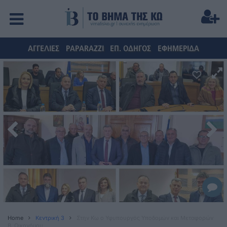
ΑΓΓΕΛΙΕΣ
PAPARAZZI
ΕΠ. ΟΔΗΓΟΣ
ΕΦΗΜΕΡΙΔΑ
Home
Κεντρική 3
Στην Κω ο Υφυπουργός Υποδομών και Μεταφορών
Β. Οικονόμου