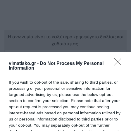
Η ανωνυμία είναι το καλύτερο κρησφύγετο δειλίας και
χυδαιότητας!
Σχόλια 3
vimatisko.gr -
Do Not Process My Personal
Information
Ανώνυμος
If you wish to opt-out of the sale, sharing to third parties, or
09/02 - 06:20
processing of your personal or sensitive information for
targeted advertising by us, please use the below opt-out
section to confirm your selection. Please note that after your
Κως
opt-out request is processed you may continue seeing
Ηρθε ο περιφερομενος. Απο το ΠΑΣΟΚ
interest-based ads based on personal information utilized by
στην ΕΑΡ, και απο κει στη Ν.Δ. Του πεταξαν
us or personal information disclosed to third parties prior to
ενα κοκκαλο και το αρπαξε. Ειναι
your opt-out. You may separately opt-out of the further
ανθρωπος να τον εμπιστευτεις?