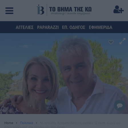
ΑΓΓΕΛΙΕΣ
PAPARAZZI
ΕΠ. ΟΔΗΓΟΣ
ΕΦΗΜΕΡΙΔΑ
Home
Πολιτικά
Μ. Ιατρίδη: Χρηματοδότηση σχεδόν 12 εκατ. ευρώ για
έργα ύδρευσης και υποδομών στη Λέρο