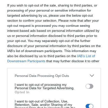
και τα Υπουργεία, ώστε να προωθούνται έργα που
If you wish to opt-out of the sale, sharing to third parties, or
ενισχύουν τη νησιωτικότητα, βελτιώνουν την
processing of your personal or sensitive information for
ποιότητα ζωής των κατοίκων και δημιουργούν
targeted advertising by us, please use the below opt-out
section to confirm your selection. Please note that after your
καλύτερες προοπτικές για τα νησιά μας».
opt-out request is processed you may continue seeing
interest-based ads based on personal information utilized by
us or personal information disclosed to third parties prior to
your opt-out. You may separately opt-out of the further
disclosure of your personal information by third parties on the
IAB’s list of downstream participants. This information may
also be disclosed by us to third parties on the
IAB’s List of
Downstream Participants
that may further disclose it to other
Η ανωνυμία είναι το καλύτερο κρησφύγετο δειλίας και
third parties.
χυδαιότητας!
Personal Data Processing Opt Outs
Σχόλια 1
I want to opt-out of processing my
Personal Data for Targeted Advertising.
Opted In
Ανώνυμος
I want to opt-out of Collection, Use,
21/06 - 07:09
Retention, Sale, and/or Sharing of my