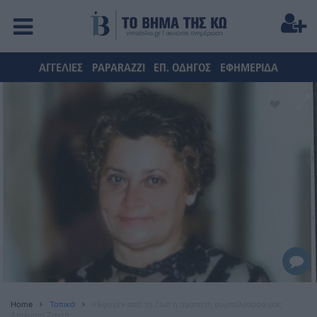
ΑΓΓΕΛΙΕΣ
PAPARAZZI
ΕΠ. ΟΔΗΓΟΣ
ΕΦΗΜΕΡΙΔΑ
Home
Τοπικά
«Έφυγε» από τη ζωή η αγαπητή συμπολίτισσά μας
Διονυσία Ζαντά