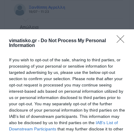
Ξανθίππη Αγρελλη
19/07 - 11:23
Απώλεια
Θερμά συλλυπητήρια στην αγαπητή
οικογένεια της.
vimatisko.gr -
Do Not Process My Personal
Information
If you wish to opt-out of the sale, sharing to third parties, or
processing of your personal or sensitive information for
Πρόσθεσε ένα σχόλιο
targeted advertising by us, please use the below opt-out
section to confirm your selection. Please note that after your
opt-out request is processed you may continue seeing
ΟΝΟΜΑ
interest-based ads based on personal information utilized by
us or personal information disclosed to third parties prior to
your opt-out. You may separately opt-out of the further
ΤΙΤΛΟΣ
disclosure of your personal information by third parties on the
IAB’s list of downstream participants. This information may
also be disclosed by us to third parties on the
IAB’s List of
Downstream Participants
that may further disclose it to other
ΣΧΟΛΙΟ