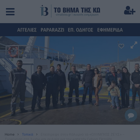
ΑΓΓΕΛΙΕΣ
PAPARAZZI
ΕΠ. ΟΔΗΓΟΣ
ΕΦΗΜΕΡΙΔΑ
Home
Τοπικά
Επέστρεψε στην Κάλυμνο το «ΟΛΥΜΠΙΟΣ ΖΕΥΣ» –
Συγκίνηση στο λιμάνι και αυλαία για τον καπετάν Γιάννη Πετρίδη