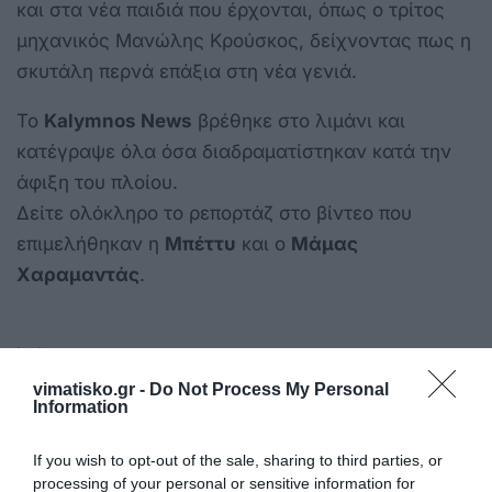
και στα νέα παιδιά που έρχονται, όπως ο τρίτος
μηχανικός Μανώλης Κρούσκος, δείχνοντας πως η
σκυτάλη περνά επάξια στη νέα γενιά.
Το
Kalymnos News
βρέθηκε στο λιμάνι και
κατέγραψε όλα όσα διαδραματίστηκαν κατά την
άφιξη του πλοίου.
Δείτε ολόκληρο το ρεπορτάζ στο βίντεο που
επιμελήθηκαν η
Μπέττυ
και ο
Μάμας
Χαραμαντάς
.
kalymnos-news.gr
vimatisko.gr -
Do Not Process My Personal
Information
If you wish to opt-out of the sale, sharing to third parties, or
processing of your personal or sensitive information for