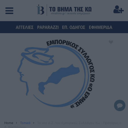
ΑΓΓΕΛΙΕΣ
PAPARAZZI
ΕΠ. ΟΔΗΓΟΣ
ΕΦΗΜΕΡΙΔΑ
Home
Τοπικά
Το νέο Δ.Σ. του Εμπορικού Συλλόγου Κω - Πρόεδρος ο
Δ. Κώστογλου