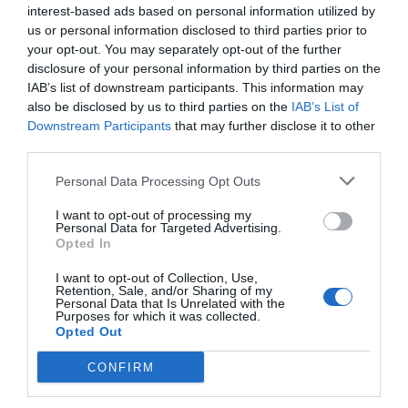
interest-based ads based on personal information utilized by
Αττικής, Ομόρων Νομών και Νήσων Αιγαίου:
us or personal information disclosed to third parties prior to
your opt-out. You may separately opt-out of the further
Σαράντης Δημήτριος
disclosure of your personal information by third parties on the
IAB’s list of downstream participants. This information may
Κώστογλου Δημήτριος
also be disclosed by us to third parties on the
IAB’s List of
Downstream Participants
that may further disclose it to other
third parties.
Κως, 27 Μάϊου 2026
Personal Data Processing Opt Outs
I want to opt-out of processing my
Εκ του Εμπορικού Συλλόγου Κω
Personal Data for Targeted Advertising.
Opted In
I want to opt-out of Collection, Use,
Retention, Sale, and/or Sharing of my
Personal Data that Is Unrelated with the
Purposes for which it was collected.
Η ανωνυμία είναι το καλύτερο κρησφύγετο δειλίας και
Opted Out
χυδαιότητας!
CONFIRM
Σχόλια 0