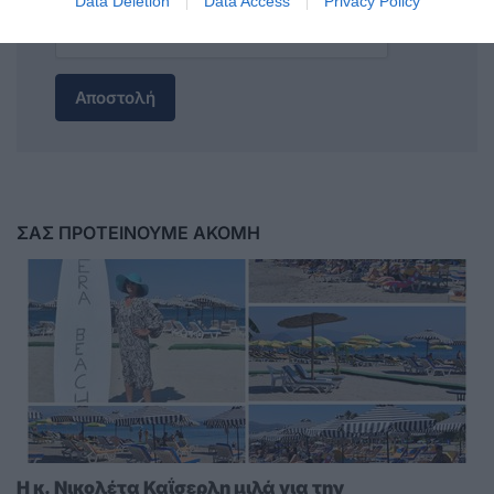
Data Deletion
Data Access
Privacy Policy
Αποστολή
ΣΑΣ ΠΡΟΤΕΙΝΟΥΜΕ ΑΚΟΜΗ
Η κ. Νικολέτα Καΐσερλη μιλά για την