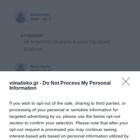
Ανώνυμος
10/07 - 09:11
ονομασία
να ονομαστεί το μερος η χαρά της οδικής
βοήθειας
Ανώνυμος
09/07 - 11:12
vimatisko.gr -
Do Not Process My Personal
🤡🤡
Information
Βρήκαμε θέμα να ασχολούμαστε ναι οκ
κόλλησαν στην άμμο τα αμάξια μπράβο
If you wish to opt-out of the sale, sharing to third parties, or
πάμε παρακάτω σε άλλα νέα η Ευρωπαία
processing of your personal or sensitive information for
εισαγγελέας έκανε έφοδο στα γραφεία του
targeted advertising by us, please use the below opt-out
section to confirm your selection. Please note that after your
ΟΠΕΚΕΠΕ
opt-out request is processed you may continue seeing
interest-based ads based on personal information utilized by