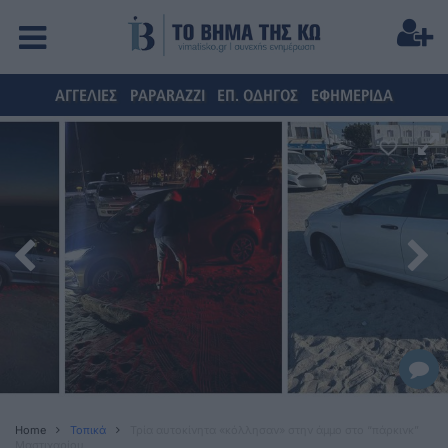
ΑΓΓΕΛΙΕΣ
PAPARAZZI
ΕΠ. ΟΔΗΓΟΣ
ΕΦΗΜΕΡΙΔΑ
Home
Τοπικά
Τρία αυτοκίνητα «κόλλησαν» στην άμμο στο “πάρκινκ”
Μαστιχαρίου