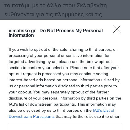
το ποτάμι, με το άλλο στου Σκλαβενίτη
ευθύνονται για τις πλημμύρες και τις
καταστροφές στην ευρύτερη περιοχή, από τα
vimatisko.gr -
Do Not Process My Personal
άλογα (περιοχή Καρνάγιο) μέχρι το
Information
ξενοδοχείο «Κόστα Άντζελα» στον δρόμο της
If you wish to opt-out of the sale, sharing to third parties, or
Λάμπης.
processing of your personal or sensitive information for
targeted advertising by us, please use the below opt-out
section to confirm your selection. Please note that after your
opt-out request is processed you may continue seeing
interest-based ads based on personal information utilized by
us or personal information disclosed to third parties prior to
your opt-out. You may separately opt-out of the further
disclosure of your personal information by third parties on the
IAB’s list of downstream participants. This information may
also be disclosed by us to third parties on the
IAB’s List of
Downstream Participants
that may further disclose it to other
third parties.