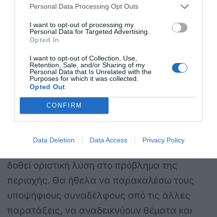
Personal Data Processing Opt Outs
I want to opt-out of processing my
Φίλε Δήμαρχε είναι δυνατόν να ευθύνονται
Personal Data for Targeted Advertising.
Opted In
τα ποτάμια; Όλα αυτά που περιγράφω
I want to opt-out of Collection, Use,
συμβαίνουν στον Δήμο σου. Εσυ είσαι
Retention, Sale, and/or Sharing of my
Personal Data that Is Unrelated with the
αφεντικό, εσύ πρέπει να δώσεις λύση. Στο
Purposes for which it was collected.
Opted Out
ξαναγράφω για να το εμπεδώσεις καλύτερα.
Πρωθυπουργός στην Κω είσαι εσύ, αφεντικό
CONFIRM
είσαι εσύ και εσύ πρέπει να δώσεις λύση. Στο
ξαναγράφω για να το εμπεδώσεις καλύτερα.
Data Deletion
Data Access
Privacy Policy
Κίνησε λοιπόν τις διαδικασίες, έτσι ώστε να
δοθεί οριστική λύση στο πρόβλημα της
περιοχής. Θα ήθελα να παρακαλέσω τους
υποψήφιους συναδέλφους από τις άλλες
παρατάξεις, να αναδεικνύουν θέματα και