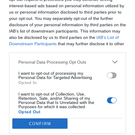
που θα μπορούσε να έχει μεγαλύτερη σημασία και
interest-based ads based on personal information utilized by
μεγαλύτερη αποτελεσματικότητα.
us or personal information disclosed to third parties prior to
ΤοPeoplePleasing, οι δημόσιες σχέσεις, και
your opt-out. You may separately opt-out of the further
disclosure of your personal information by third parties on the
τοbabysitting συνεργατών εξαντλεί, και σίγουρα
IAB’s list of downstream participants. This information may
ανοίκει στην παραπάνω κατηγορία. Όλα υπό τον
also be disclosed by us to third parties on the
IAB’s List of
φόβο της έλλειψης, ή της απώλειας, μιας
Downstream Participants
that may further disclose it to other
third parties.
συνεργασίας, μιας σύστασης, μιας πληρωμής
στην ώρα της. Αλλά για αυτό θα μιλήσουμε σε
Personal Data Processing Opt Outs
ένα άλλο άρθρο, σε ένα επόμενο τεύχος !
I want to opt-out of processing my
Personal Data for Targeted Advertising.
Το κόστος ευκαιρίας δεν φαίνεται στα λογιστικά
Opted In
βιβλία. Δεν εμφανίζεται ως ζημιά. Είναι αθόρυβο.
I want to opt-out of Collection, Use,
Retention, Sale, and/or Sharing of my
Και γι’ αυτό είναι επικίνδυνο. Γιατί μας κάνει να
Personal Data that Is Unrelated with the
Purposes for which it was collected.
πιστεύουμε ότι «δεν πειράζει». Όπως δεν πειράζει
Opted Out
να έχουμε μια οδοντόκρεμα παραπάνω. Μέχρι να
CONFIRM
συνειδητοποιήσουμε ότι αυτή η λογική, όταν
μεταφέρεται στην επιχείρηση, γίνεται βαρίδι.