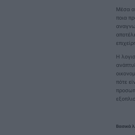
Μέσα απ
ποια πρ
αναγνω
αποτέλ
επιχείρ
Η λογισ
ανάπτυ
οικονομ
πότε εί
προσωπ
εξοπλισ
Βασικά λ