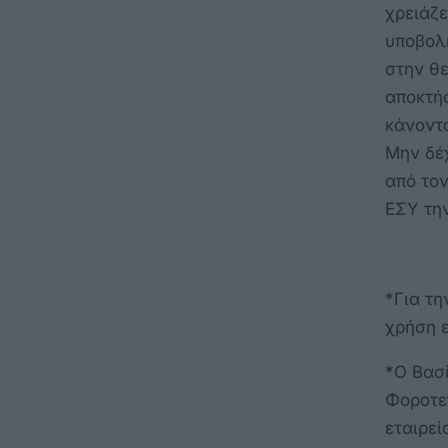
χρειάζε
υποβολ
στην θ
αποκτήσ
κάνοντα
Μην δέχ
από τον
ΕΣΥ τη
*Για τη
χρήση 
*Ο Βασί
Φοροτεχ
εταιρεί