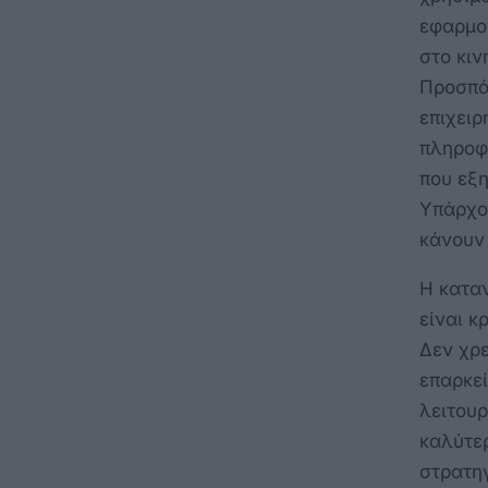
εφαρμο
στο κιν
Προσπά
επιχειρ
πληροφο
που εξη
Υπάρχο
κάνουν 
Η κατα
είναι κ
Δεν χρε
επαρκε
λειτουρ
καλύτερ
στρατηγ