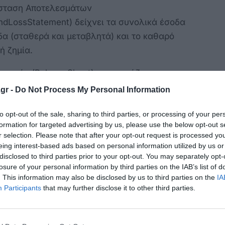
σταση Αποτελεσμάτων
andLossStatement) δείχνει τα συνολικά έσοδα
δα (σταθερά και μεταβλητά) και το καθαρό
ή ζημία.
γισμός (BalanceSheet) παρουσιάζει τα
ιακά στοιχεία (ό,τι κατέχει η επιχείρηση) , τις
gr -
Do Not Process My Personal Information
σεις (χρέη και οφειλές) , τα ίδια κεφάλαια (η
to opt-out of the sale, sharing to third parties, or processing of your per
αξία της επιχείρησης).
formation for targeted advertising by us, please use the below opt-out s
r selection. Please note that after your opt-out request is processed y
σταση Ταμειακών Ροών (CashFlowStatement)
eing interest-based ads based on personal information utilized by us or
θά να κατανοήσεις από πού προέρχονται τα
disclosed to third parties prior to your opt-out. You may separately opt-
 , πώς χρησιμοποιούνται και αν έχεις αρκετά
losure of your personal information by third parties on the IAB’s list of
. This information may also be disclosed by us to third parties on the
IA
μα για τις καθημερινές σου ανάγκες.
Participants
that may further disclose it to other third parties.
ημαντικό να γνωρίζεις πως λειτουργούν οι
που καλείσαι να πληρώσεις όπως ο φόρος