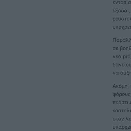
εντοπίσ
έξοδα 
ρευστό
υποχρε
Παράλλ
σε βοηθ
νέα pro
δανείου
να αυξή
Ακόμη,
φόρους
πρόστιμ
κοστολ
στον λο
υπάρχε