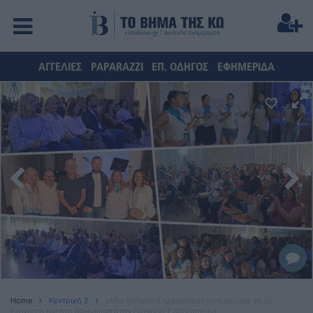
ΑΓΓΕΛΙΕΣ
PAPARAZZI
ΕΠ. ΟΔΗΓΟΣ
ΕΦΗΜΕΡΙΔΑ
Home
Κεντρική 2
«Μια θάλασσα τραγούδια» πλημμύρισε το 2ο
Γυμνάσιο Κω στο αφιέρωμα στον Διονύση Σαββόπουλο