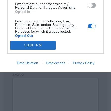
Σχόλια 0
I want to opt-out of processing my
Personal Data for Targeted Advertising.
Opted In
I want to opt-out of Collection, Use,
Retention, Sale, and/or Sharing of my
Πρόσθεσε ένα σχόλιο
Personal Data that Is Unrelated with the
Purposes for which it was collected.
Opted Out
ΟΝΟΜΑ
CONFIRM
ΤΙΤΛΟΣ
Data Deletion
Data Access
Privacy Policy
ΣΧΟΛΙΟ