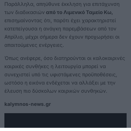
Παράλληλα, απηύθυνε έκκληση για επιτάχυνση
των διαδικασιών
από το Λιμενικό Ταμείο Κω,
επισημαίνοντας ότι, παρότι έχει χαρακτηριστεί
κατεπείγουσα η ανάγκη παρεμβάσεων από τον
Απρίλιο, μέχρι σήμερα δεν έχουν προχωρήσει οι
απαιτούμενες ενέργειες.
Όπως ανέφερε, όσο διατηρούνται οι καλοκαιρινές
καιρικές συνθήκες η λειτουργία μπορεί να
συνεχιστεί υπό τις υφιστάμενες προϋποθέσεις,
ωστόσο η εικόνα ενδέχεται να αλλάξει με την
έλευση πιο δύσκολων καιρικών συνθηκών.
kalymnos-news.gr