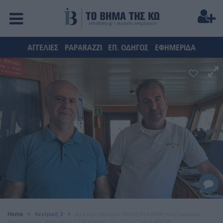
ΑΓΓΕΛΙΕΣ
PAPARAZZI
ΕΠ. ΟΔΗΓΟΣ
ΕΦΗΜΕΡΙΔΑ
Home
Κεντρική 3
Δεν έχει αλλάξει τίποτα στα βάθη του λιμανιού
Μαστιχαρίου, δηλώνουν ο Πλοίαρχος του "Ζευς" και η ΑΝΕΜ