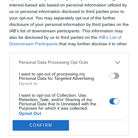
interest-based ads based on personal information utilized by
Μανόλης Καβαδάκης: Οδοστρωτήρας και στην
us or personal information disclosed to third parties prior to
εκπαίδευση
your opt-out. You may separately opt-out of the further
disclosure of your personal information by third parties on the
IAB’s list of downstream participants. This information may
Ευπρεπισμός νέου Κοιμητηρίου Κω
also be disclosed by us to third parties on the
IAB’s List of
Downstream Participants
that may further disclose it to other
third parties.
Βόλος: Σάλος με τις πράξεις της οικογενειακής φίλης
που ανέλαβε να τους «κρατήσει» το μωρό
Personal Data Processing Opt Outs
I want to opt-out of processing my
Η ΠΙΤΑ ΤΟΥ ΑΘΛ. Σ/ΓΟΥ «ΑΕΤΟΣ ΚΩ» ΠΑΡΟΥΣΙΑ ΤΟΥ
Personal Data for Targeted Advertising.
ΠΑΓΚΟΣΜΙΟΥ ΠΡΩΤΑΘΛΗΤΗ Κ. ΠΑΠΠΑ
Opted In
I want to opt-out of Collection, Use,
Retention, Sale, and/or Sharing of my
Σεισμικές δονήσεις σε Νίσυρο και Ρόδο
Personal Data that Is Unrelated with the
Purposes for which it was collected.
Opted Out
CONFIRM