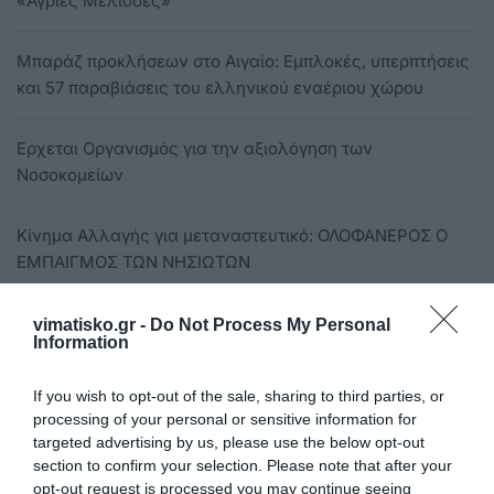
«Άγριες Μέλισσες»
Μπαράζ προκλήσεων στο Αιγαίο: Εμπλοκές, υπερπτήσεις
και 57 παραβιάσεις του ελληνικού εναέριου χώρου
Ερχεται Οργανισμός για την αξιολόγηση των
Νοσοκομείων
Κίνημα Αλλαγής για μεταναστευτικό: ΟΛΟΦΑΝΕΡΟΣ Ο
ΕΜΠΑΙΓΜΟΣ ΤΩΝ ΝΗΣΙΩΤΩΝ
Κυριακή 2/2 η πίτα του Ναυτικού Ομίλου Κω
vimatisko.gr -
Do Not Process My Personal
Information
Μόρια: Σε κρίσιμη κατάσταση 15χρονος που μαχαιρώθηκε
If you wish to opt-out of the sale, sharing to third parties, or
processing of your personal or sensitive information for
targeted advertising by us, please use the below opt-out
Ανακαλείται επικίνδυνο καλλυντικό – κίνδυνος
section to confirm your selection. Please note that after your
δερματίτιδας και πρόκλησης καρκίνου
opt-out request is processed you may continue seeing