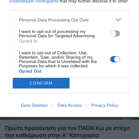
Downstream Participants
that may further disclose it to other
third parties.
Με τον Κώο Χαράλαμπο Χριστοδούλου στο
Personal Data Processing Opt Outs
Ευρωμπάσκετ U16 η Εθνική Παίδων
I want to opt-out of processing my
0 Σχόλια
06 ΑΥΓΟΎΣΤΟΥ 2026
Personal Data for Targeted Advertising.
Opted In
I want to opt-out of Collection, Use,
Retention, Sale, and/or Sharing of my
Personal Data that Is Unrelated with the
Purposes for which it was collected.
Opted Out
CONFIRM
Data Deletion
Data Access
Privacy Policy
Πρώτη προπόνηση για τον ΠΑΟΚ Κω με στόχο
την καθιέρωση στην Α’ Κατηγορία