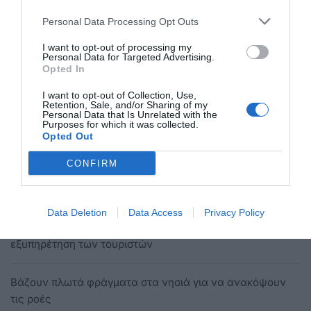
Personal Data Processing Opt Outs
MasterChef: Ο Βασίλης με το πρόβλημα όρασης πέρασε
θριαμβευτικά
I want to opt-out of processing my
Personal Data for Targeted Advertising.
Opted In
Η Ευρωπαϊκή Επιτροπή σκέφτεται να αποσύρει τα
νομίσματα του 1 και 2 λεπτών του ευρώ
I want to opt-out of Collection, Use,
Retention, Sale, and/or Sharing of my
Personal Data that Is Unrelated with the
Purposes for which it was collected.
Ποσό 28 εκατ. στους δήμους της χώρας για κάλυψη
Opted Out
λειτουργικών αναγκών σχολείων
CONFIRM
ΕΟΦ; Τέλος στα Tamiflu χωρίς συνταγή γιατρού
Data Deletion
Data Access
Privacy Policy
Δήμος Κω: Σειρά συσκέψεων για την καλύτερη
εξυπηρέτηση των τουριστών
Βάζουν πλωτά φράγματα στα νησιά για να ανακόψουν
τις ροές