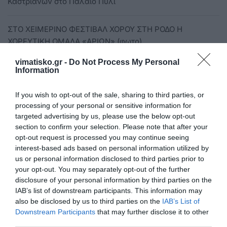
Καστριανῶν στὸ Παλαιὸ Πυλὶ
ΣΤΟ ΧΕΙΜΕΡΙΝΟ ΦΕΣΤΙΒΑΛ ΧΟΡΟΥ ΣΤΗ ΡΟΔΟ Η
ΧΟΡΕΥΤΙΚΗ ΟΜΑΔΑ «ΑΡΙΩΝ» (φωτο)
vimatisko.gr -
Do Not Process My Personal
Κούρδος πρόσφυγας σκότωσε τη γυναίκα του στο Hot
Information
Spot Λαυρίου
If you wish to opt-out of the sale, sharing to third parties, or
processing of your personal or sensitive information for
8/2 Ο ΒΑΓΓΕΛΗΣ ΠΑΝΑΤΟΣ ΣΤΟ COFEE CHILLO
targeted advertising by us, please use the below opt-out
section to confirm your selection. Please note that after your
H ΠΙΤΑ ΤΗΣ ΕΝΩΣΗΣ ΚΩΩΝ ΑΘΗΝΩΝ (φωτο)
opt-out request is processed you may continue seeing
interest-based ads based on personal information utilized by
us or personal information disclosed to third parties prior to
Άγριες Μέλισσες, spoiler - Το ερωτικό τρίγωνο
your opt-out. You may separately opt-out of the further
αποκαλύπτεται, καταιγιστικές εξελίξεις
disclosure of your personal information by third parties on the
IAB’s list of downstream participants. This information may
also be disclosed by us to third parties on the
IAB’s List of
Θεσσαλονίκη: Δάσκαλος σκηνοθέτησε ληστεία μέσα σε
Downstream Participants
that may further disclose it to other
σχολείο και έκλεψε τα χρήματα εκδρομής
third parties.