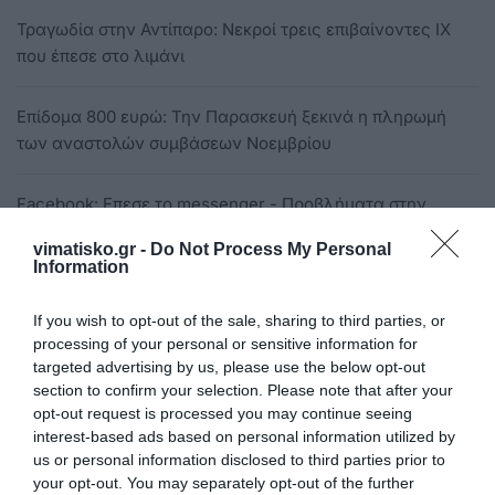
Τραγωδία στην Αντίπαρο: Νεκροί τρεις επιβαίνοντες ΙΧ
που έπεσε στο λιμάνι
Επίδομα 800 ευρώ: Την Παρασκευή ξεκινά η πληρωμή
των αναστολών συμβάσεων Νοεμβρίου
Facebook: Επεσε το messenger - Προβλήματα στην
πλατφόρμα ανταλλαγής μηνυμάτων
vimatisko.gr -
Do Not Process My Personal
Information
Κορονοϊός: Οικογενειακή τραγωδία στον Βόλο - Δύο
αδέλφια πέθαναν με διαφορά λίγων ωρών
If you wish to opt-out of the sale, sharing to third parties, or
processing of your personal or sensitive information for
targeted advertising by us, please use the below opt-out
Η θλιβερή ιστορία της μητέρας που πέθανε από κορονοϊό
section to confirm your selection. Please note that after your
και δεν πρόλαβε να πάρει αγκαλιά το νεογέννητό της
opt-out request is processed you may continue seeing
interest-based ads based on personal information utilized by
us or personal information disclosed to third parties prior to
Ακίνητα: Μείωση εισοδήματος για 90.000 ιδιοκτήτες
your opt-out. You may separately opt-out of the further