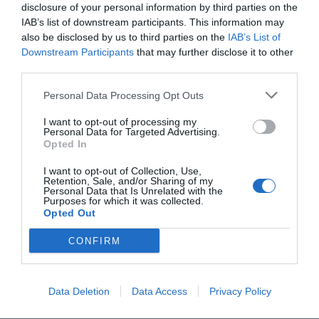
disclosure of your personal information by third parties on the
Έκτακτο – Κομμωτήρια: Ανοίγουν Σάββατο ή Κυριακή
IAB’s list of downstream participants. This information may
σύμφωνα με το Επαγγελματικό Επιμελητήριο
also be disclosed by us to third parties on the
IAB’s List of
Downstream Participants
that may further disclose it to other
third parties.
Αρκετοί αγώνες στο καλεντάρι της ΕΑΣ Δωδεκανήσου
Personal Data Processing Opt Outs
O Δήμος Ρόδου δίνει επίδομα σε ανέργους
I want to opt-out of processing my
Personal Data for Targeted Advertising.
Opted In
Κορονoϊός: Απαγορεύεται τελικά το αλκοόλ μετά το
εμβόλιο;
I want to opt-out of Collection, Use,
Retention, Sale, and/or Sharing of my
Personal Data that Is Unrelated with the
Purposes for which it was collected.
Ομιλος Mitsis Hotels: Βλέπει επιστροφή στα μεγέθη του
Opted Out
2019 από το 2023
CONFIRM
Εξυπηρέτηση πολιτών στον ΟΑΕΔ με ψηφιακό ραντεβού-
Σε λειτουργία νέα πλατφόρμα
Data Deletion
Data Access
Privacy Policy