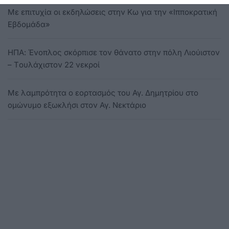
Με επιτυχία οι εκδηλώσεις στην Κω για την «Ιπποκρατική
Εβδομάδα»
ΗΠΑ: Ένοπλος σκόρπισε τον θάνατο στην πόλη Λιούιστον
– Tουλάχιστον 22 νεκροί
Mε λαμπρότητα ο εορτασμός του Αγ. Δημητρίου στο
ομώνυμο εξωκλήσι στον Αγ. Νεκτάριο