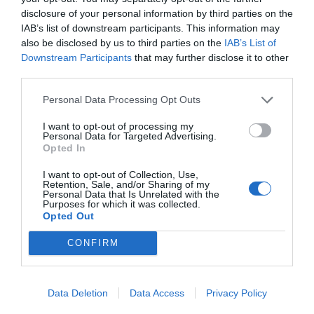
disclosure of your personal information by third parties on the
επιτέθηκε σε αστυνομικό
IAB’s list of downstream participants. This information may
also be disclosed by us to third parties on the
IAB’s List of
Περιορισμούς στις εξετάσεις αίματος βάζει ο ΕΟΠΥΥ - Τι
Downstream Participants
that may further disclose it to other
δηλώνουν μικροβιολογικά κέντρα στην Κω
third parties.
Personal Data Processing Opt Outs
Εγκαταστάθηκε συσκευή αδιάλειπτης παροχής ενέργειας
στην Μονάδα Τεχνητού Νεφρού
I want to opt-out of processing my
Personal Data for Targeted Advertising.
Opted In
Τέλος το πέναλτι 30% για τους εργαζόμενους
I want to opt-out of Collection, Use,
συνταξιούχους - Τι ανέφερε ο Υφυπουργός Εργασίας
Retention, Sale, and/or Sharing of my
Personal Data that Is Unrelated with the
Purposes for which it was collected.
Opted Out
ΟΛΟΚΛΗΡΩΘΗΚΕ Ο ΑΓΩΝΑΣ ΟΡΕΙΝΗΣ ΠΟΔΗΛΑΣΙΑΣ "XCO
TSOUKALARIA"
CONFIRM
Εντοπισμός και διάσωση 27 αλλοδαπών στην Κω μετά
από καταδίωξη
Data Deletion
Data Access
Privacy Policy