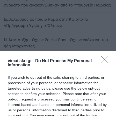
ονόματα που ανακοινώθηκαν από το Υπουργείο Παιδείας
Εμβολιασμός σε παιδιά Ρομά στην Κω από το
«Πρόγραμμα Υγεία για Όλους»
Ν. Κανταρζής: Όχι σε 2ο Hot Spot –Όχι σε επέκταση του
ήδη υπάρχοντος…
Σύλληψη ημεδαπού για ναρκωτικά στην Κω
vimatisko.gr -
Do Not Process My Personal
Information
Αρκετοί πιστοί και φέτος στον εσπερινό του Αγ. Δημητρίου
If you wish to opt-out of the sale, sharing to third parties, or
στις Χαϊχούτες
processing of your personal or sensitive information for
targeted advertising by us, please use the below opt-out
section to confirm your selection. Please note that after your
Γ. Νικητιάδης στη Βουλή : «Ράβε – ξήλωνε η πολιτική της
opt-out request is processed you may continue seeing
Ν.Δ. για τον τουρισμό»
interest-based ads based on personal information utilized by
us or personal information disclosed to third parties prior to
31χρονος στην Κω αρνήθηκε να κάνει αλκοτέστ και
your opt-out. You may separately opt-out of the further