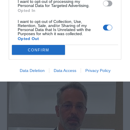
I want to opt-out of processing my
Personal Data for Targeted Advertising.
Opted In
I want to opt-out of Collection, Use,
Retention, Sale, and/or Sharing of my
Personal Data that Is Unrelated with the
Purposes for which it was collected.
Αποστολή
Opted Out
CONFIRM
Data Deletion
Data Access
Privacy Policy
ΣΑΣ ΠΡΟΤΕΙΝΟΥΜΕ ΑΚΟΜΗ