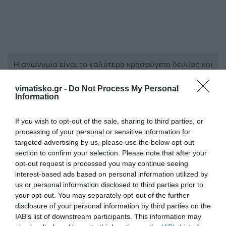
Η ανωνυμία είναι το καλύτερο κρησφύγετο δειλίας και
χυδαιότητας!
vimatisko.gr -
Do Not Process My Personal
Information
Σχόλια 0
If you wish to opt-out of the sale, sharing to third parties, or
processing of your personal or sensitive information for
targeted advertising by us, please use the below opt-out
section to confirm your selection. Please note that after your
Πρόσθεσε ένα σχόλιο
opt-out request is processed you may continue seeing
interest-based ads based on personal information utilized by
ΟΝΟΜΑ
us or personal information disclosed to third parties prior to
your opt-out. You may separately opt-out of the further
disclosure of your personal information by third parties on the
IAB’s list of downstream participants. This information may
ΤΙΤΛΟΣ