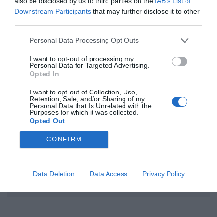
also be disclosed by us to third parties on the
IAB’s List of
Downstream Participants
that may further disclose it to other
third parties.
ΣΧΟΛΙΟ
Personal Data Processing Opt Outs
I want to opt-out of processing my
Personal Data for Targeted Advertising.
Opted In
I want to opt-out of Collection, Use,
Retention, Sale, and/or Sharing of my
Personal Data that Is Unrelated with the
Purposes for which it was collected.
Opted Out
CONFIRM
Αποστολή
Data Deletion
Data Access
Privacy Policy