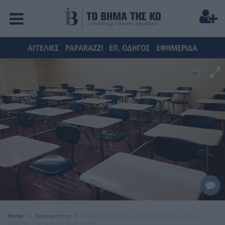
ΑΓΓΕΛΙΕΣ
PAPARAZZI
ΕΠ. ΟΔΗΓΟΣ
ΕΦΗΜΕΡΙΔΑ
Home
Επικαιρότητα
Επανέρχονται τα έντυπα βεβαίωσης για τους
μαθητές – Το sms για τους γονείς