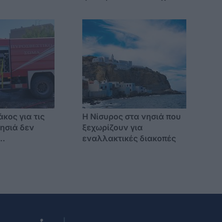
α
ξεφύγει εντελώς
άκος για τις
Η Νίσυρος στα νησιά που
νησιά δεν
ξεχωρίζουν για
εναλλακτικές διακοπές
ονται όπως η
 Ελλάδα