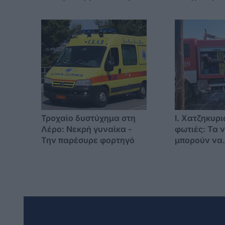
την σύνταξη
Δωδεκάνησ
Τροχαίο δυστύχημα στη
I. Χατζηκυρι
Λέρο: Νεκρή γυναίκα -
φωτιές: Τα 
Την παρέσυρε φορτηγό
μπορούν να
αντιμετωπίζ
ηπειρωτική