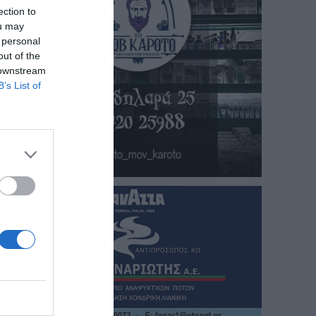
ection to
ou may
 personal
out of the
 downstream
B’s List of