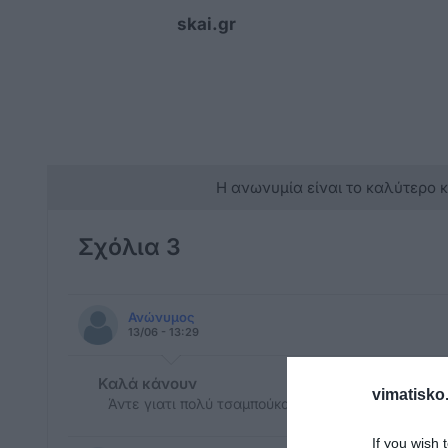
skai.gr
Η ανωνυμία είναι το καλύτερο 
Σχόλια 3
Ανώνυμος
13/06 - 13:29
Καλά κάνουν
vimatisko.
Άντε γιατι πολύ τσαμπούκαδες έχουν γίνει μερικοί
If you wish 