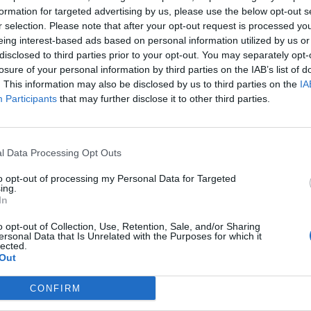
formation for targeted advertising by us, please use the below opt-out s
r selection. Please note that after your opt-out request is processed y
eing interest-based ads based on personal information utilized by us or
disclosed to third parties prior to your opt-out. You may separately opt-
Ι ΑΥΤΟΙ ΓΙΑ ΕΛΕΓΧΟΥΣ.ΤΟΥΣ ΙΔΙΟΥΣ ΝΑ ΒΓΑΛΟΥΜΕ
losure of your personal information by third parties on the IAB’s list of
. This information may also be disclosed by us to third parties on the
IA
Participants
that may further disclose it to other third parties.
l Data Processing Opt Outs
to opt-out of processing my Personal Data for Targeted
aima kurolektika! Forous forous forous gia paidofilos kai
ing.
ata kai autoi tha mas kanoun kai efodo. San na min ftanei
In
gane kai na xairountai pou tha kanoun tous elegxous tous
o opt-out of Collection, Use, Retention, Sale, and/or Sharing
 bgalei olh thn xronia apo to zeson. Aidia kai aisxos
ersonal Data that Is Unrelated with the Purposes for which it
lected.
Out
CONFIRM