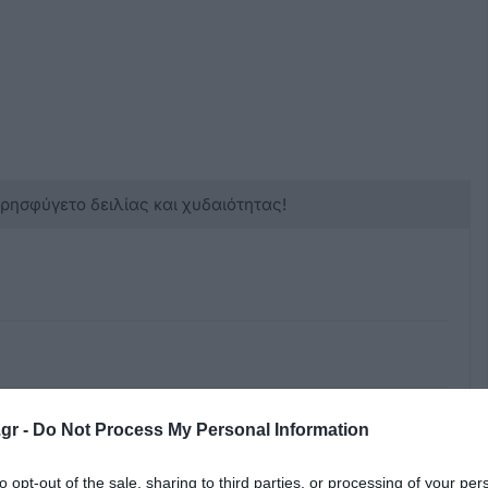
κρησφύγετο δειλίας και χυδαιότητας!
gr -
Do Not Process My Personal Information
 μερικοί
to opt-out of the sale, sharing to third parties, or processing of your per