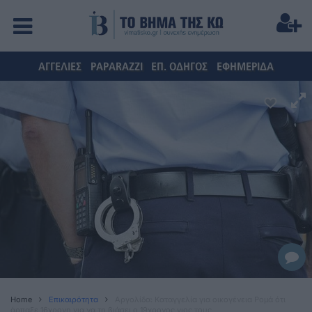
ΑΓΓΕΛΙΕΣ
PAPARAZZI
ΕΠ. ΟΔΗΓΟΣ
ΕΦΗΜΕΡΙΔΑ
Home
Επικαιρότητα
Αργολίδα: Καταγγελία για οικογένεια Ρομά ότι
άρπαξε 16χρονη για να τη βιάσει ο 19χρονος γιος τους