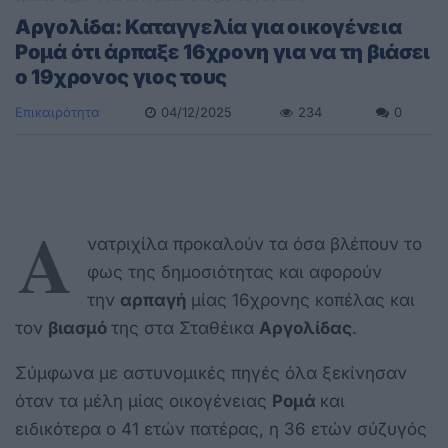
Αργολίδα: Καταγγελία για οικογένεια
Ρομά ότι άρπαξε 16χρονη για να τη βιάσει
ο 19χρονος γιος τους
Επικαιρότητα
04/12/2025
234
0
Α
νατριχίλα προκαλούν τα όσα βλέπουν το
φως της δημοσιότητας και αφορούν
την
αρπαγή
μίας 16χρονης κοπέλας και
τον
βιασμό
της στα Σταθέικα
Αργολίδας
.
Σύμφωνα με αστυνομικές πηγές όλα ξεκίνησαν
όταν τα μέλη μίας οικογένειας
Ρομά
και
ειδικότερα ο 41 ετών πατέρας, η 36 ετών σύζυγός