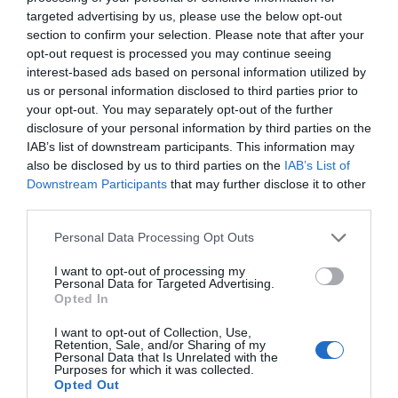
εισόδημα για την ενεργειακή αναβάθμιση της
targeted advertising by us, please use the below opt-out
κατοικίας τους. Θεωρείται ότι απαιτούνται περίπου
section to confirm your selection. Please note that after your
opt-out request is processed you may continue seeing
30.000 ευρώ για ενεργειακή αναβάθμιση, με τη
interest-based ads based on personal information utilized by
σχετική δανειακή δόση να καθορίζει και το όριο
us or personal information disclosed to third parties prior to
εισοδήματος. Συγκεκριμένα, το κατώφλι
your opt-out. You may separately opt-out of the further
disclosure of your personal information by third parties on the
τοποθετείται στις 25.000 ευρώ ετησίως, με
IAB’s list of downstream participants. This information may
προσαύξηση 1.000 έως 1.500 ευρώ για κάθε παιδί.
also be disclosed by us to third parties on the
IAB’s List of
Downstream Participants
that may further disclose it to other
Σύμφωνα με τις εκτιμήσεις, περίπου 1,5
third parties.
εκατομμύριο νοικοκυριά στη χώρα εμφανίζουν
Personal Data Processing Opt Outs
χαρακτηριστικά ενεργειακής ευαλωτότητας.
I want to opt-out of processing my
Πηγή:
newmoney.gr
Personal Data for Targeted Advertising.
Opted In
]
I want to opt-out of Collection, Use,
Retention, Sale, and/or Sharing of my
Personal Data that Is Unrelated with the
Purposes for which it was collected.
Opted Out