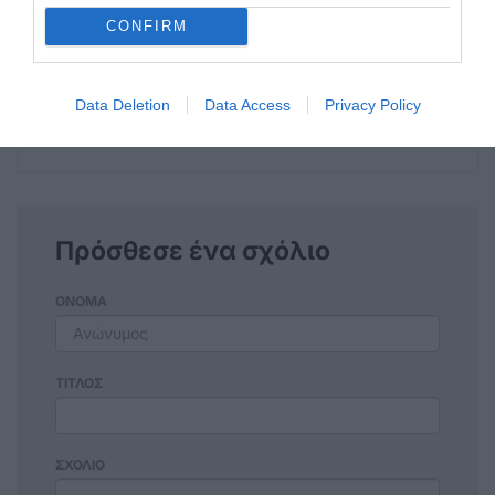
CONFIRM
Η ανωνυμία είναι το καλύτερο κρησφύγετο δειλίας και
χυδαιότητας!
Data Deletion
Data Access
Privacy Policy
Σχόλια 0
Πρόσθεσε ένα σχόλιο
ΟΝΟΜΑ
ΤΙΤΛΟΣ
ΣΧΟΛΙΟ