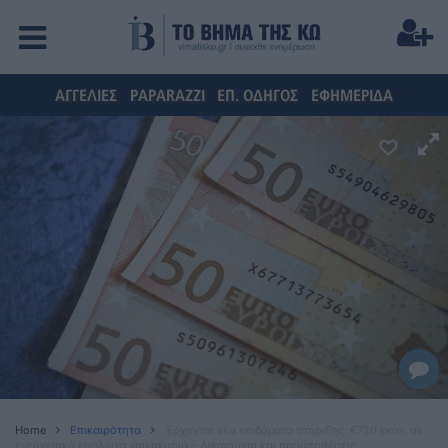
ΑΓΓΕΛΙΕΣ
PAPARAZZI
ΕΠ. ΟΔΗΓΟΣ
ΕΦΗΜΕΡΙΔΑ
Home
Επικαιρότητα
Έρχονται νέα επιδόματα στήριξης: €720 εκατ. σε
ενεργειακά ευάλωτα νοικοκυριά – Δικαιούχοι και προϋποθέσεις