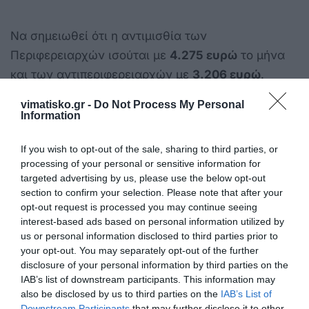
Να σημειωθεί ότι η αντιμισθία των
Περιφερειαρχών ισούται με
4.275 ευρώ
το μήνα
και των αντιπεριφερειαρχών με
3.206 ευρώ
.
vimatisko.gr -
Do Not Process My Personal
Information
Αμοιβή και για τις συνεδριάσεις των δημοτικών
If you wish to opt-out of the sale, sharing to third parties, or
συμβουλίων
processing of your personal or sensitive information for
targeted advertising by us, please use the below opt-out
section to confirm your selection. Please note that after your
opt-out request is processed you may continue seeing
Τέλος, τα μέλη του δημοτικού συμβουλίου
interest-based ads based on personal information utilized by
δικαιούνται αποζημίωση για τη συμμετοχή τους σε
us or personal information disclosed to third parties prior to
your opt-out. You may separately opt-out of the further
έναν ορισμένο αριθμό συνεδριάσεων, ο οποίος
disclosure of your personal information by third parties on the
ορίζεται σε τέσσερις το ανώτερο ανά μήνα.
IAB’s list of downstream participants. This information may
also be disclosed by us to third parties on the
IAB’s List of
Downstream Participants
that may further disclose it to other