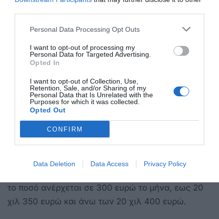
third parties.
Το ύψος της αποζημίωσης για κάθε συνεδρίαση,
Personal Data Processing Opt Outs
το οποίο καθορίζεται με απόφαση του οικείου
δημοτικού συμβουλίου, δεν μπορεί να υπερβαίνει
I want to opt-out of processing my
Personal Data for Targeted Advertising.
τα ποσά 55,57 ευρώ ή 38,89 ευρώ ανάλογα τον
Opted In
δήμο.
I want to opt-out of Collection, Use,
Retention, Sale, and/or Sharing of my
Personal Data that Is Unrelated with the
Purposes for which it was collected.
Opted Out
Επίσης, οι πρόεδροι δημοτικών κοινοτήτων
CONFIRM
δικαιούνται έξοδα κίνησης που καταβάλλονται
μηνιαίως και το ύψος τους καθορίζεται βάσει
χιλιομετρικής απόστασης από την έδρα του δήμου.
Data Deletion
Data Access
Privacy Policy
Συγκεκριμένα, εάν η απόσταση είναι εως 10 χλμ
το ποσό ανέρχεται σε 300 ευρώ το μήνα, εως 20
χιλ 350 ευρώ και άνω των 20 χιλ 400 ευρώ.