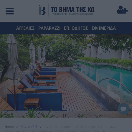
ΑΓΓΕΛΙΕΣ
PAPARAZZI
ΕΠ. ΟΔΗΓΟΣ
ΕΦΗΜΕΡΙΔΑ
Home
Κεντρική 3
Αντιδράσεις από την ΠΟΞ για την αύξηση των
δημοτικών τελών με αφορμή το σχέδιο νόμου για τον Κώδικα Τ.Α.