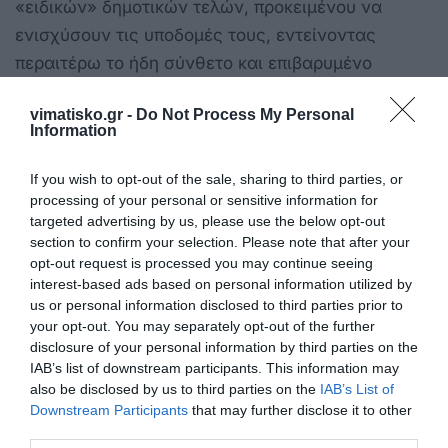
«ειδικών» δημοτικών τελών, προκειμένου να
ενισχύσουν τις υποδομές τους, εντείνοντας
περαιτέρω το ήδη σύνθετο και επιβαρυμένο
πλαίσιο χρεώσεων που αντιμετωπίζουν οι
vimatisko.gr -
Do Not Process My Personal
επιχειρήσεις του κλάδου. Ενόψει των ανωτέρω
Information
επισημαίνουμε τα εξής σε σχέση με τις ρυθμίσεις
που διαλαμβάνονται στο υπό διαβούλευση σχέδιο
If you wish to opt-out of the sale, sharing to third parties, or
processing of your personal or sensitive information for
νόμου και αφορούν τα δημοτικά τέλη. Α.
targeted advertising by us, please use the below opt-out
Θεωρούμε εσφαλμένη την αύξηση που επέρχεται
section to confirm your selection. Please note that after your
στα δημοτικά τέλη που καλούνται οι επιχειρήσεις
opt-out request is processed you may continue seeing
interest-based ads based on personal information utilized by
και οι κάτοικοι των περιοχών να καταβάλουν μέσω
us or personal information disclosed to third parties prior to
της θεσμοθέτησης του Τέλους Τοπικής Ανάπτυξης
your opt-out. You may separately opt-out of the further
(άρθρο 392 του υπό διαβούλευση σχεδίου νόμου).
disclosure of your personal information by third parties on the
IAB’s list of downstream participants. This information may
Η εισαγωγή ενός αυξημένου οριζόντιου τέλους,
also be disclosed by us to third parties on the
IAB’s List of
Downstream Participants
that may further disclose it to other
χωρίς σύνδεση με συγκεκριμένες ανταποδοτικές
third parties.
υπηρεσίες, επιβαρύνει περαιτέρω το ήδη αυξημένο