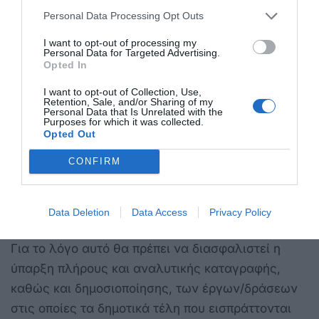
λειτουργικό κόστος των επιχειρήσεων και ιδίως
Personal Data Processing Opt Outs
των ξενοδοχειακών μονάδων, οι οποίες
I want to opt-out of processing my
Personal Data for Targeted Advertising.
αποτελούν δραστηριότητες εντάσεως κεφαλαίου
Opted In
και εργασίας. Επιπλέον, η σώρευση πολλαπλών
I want to opt-out of Collection, Use,
επιβαρύνσεων (φορολογικών και δημοτικών)
Retention, Sale, and/or Sharing of my
Personal Data that Is Unrelated with the
υπονομεύει άμεσα την ανταγωνιστικότητα του
Purposes for which it was collected.
Opted Out
ελληνικού τουριστικού προϊόντος έναντι άλλων
χωρών με χαμηλότερους συντελεστές και
CONFIRM
σταθερότερα πλαίσια χρεώσεων.
Β. Θεωρούμε εξαιρετικά σημαντική την
Data Deletion
Data Access
Privacy Policy
ανταποδοτικότητα των καταβαλλόμενων τελών.
Για το λόγο αυτό θα πρέπει να διασφαλιστεί η
ύπαρξη πλήρους και αναλυτικής καταγραφής,
καθώς και δημοσιοποίησης, των έργων/δράσεων
στις οποίες τα δημοτικά τέλη που εισπράττονται