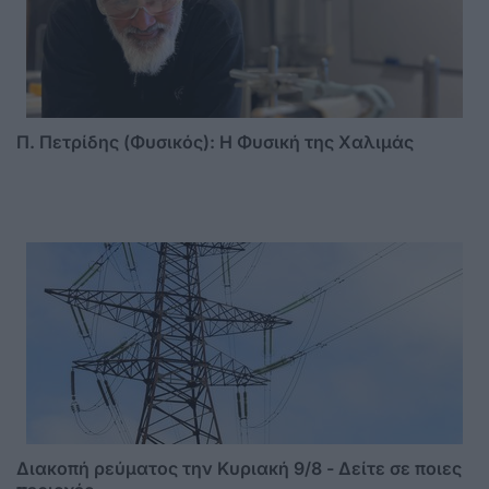
Π. Πετρίδης (Φυσικός): Η Φυσική της Χαλιμάς
Διακοπή ρεύματος την Κυριακή 9/8 - Δείτε σε ποιες